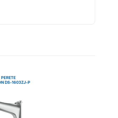
 PERETE
ON DS-1603ZJ-P
IU, PLATINUM