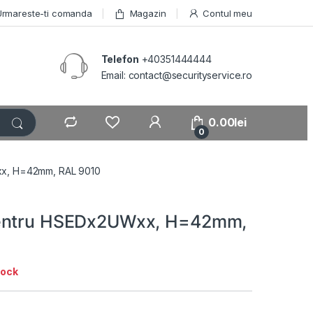
Urmareste-ti comanda
Magazin
Contul meu
Telefon
+40351444444
Email: contact@securityservice.ro
0.00
lei
0
x, H=42mm, RAL 9010
entru HSEDx2UWxx, H=42mm,
tock