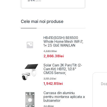
(25)
Cele mai noi produse
HB410(SGSH) BE6500
Whole Home Mesh WiFi7,
1× 2.5 GbE WAN/LAN
4,583.18
lei
2,866.38
lei
Solar Cam 2K Pan/Tilt (2-
Cam Kit) HB112, 1/2.8"
CMOS Sensor,
3,151.25
lei
1,942.85
lei
Doz
Carcasa din aluminiu
pentru montarea aplicata a
butoanelor
42.85
lei