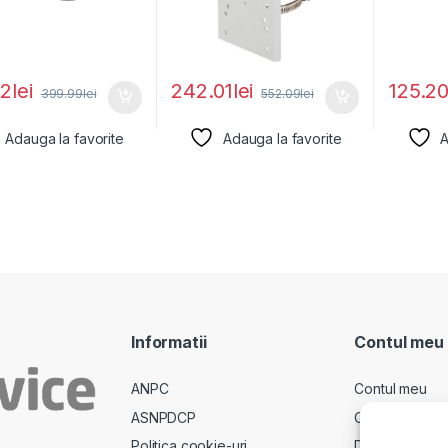
62
lei
242.01
lei
125.2
399.99
lei
552.09
lei
Adauga la favorite
Adauga la favorite
A
Informatii
Contul meu
ANPC
Contul meu
ASNPDCP
Comenzi
Politica cookie-uri
Descarcari