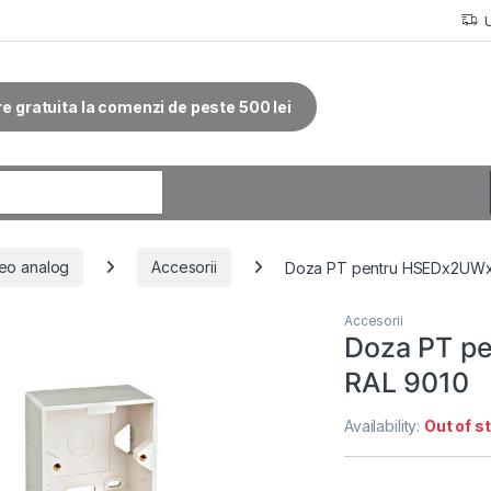
re gratuita la comenzi de peste 500 lei
r:
eo analog
Accesorii
Doza PT pentru HSEDx2UWx
Accesorii
Doza PT p
RAL 9010
Availability:
Out of s