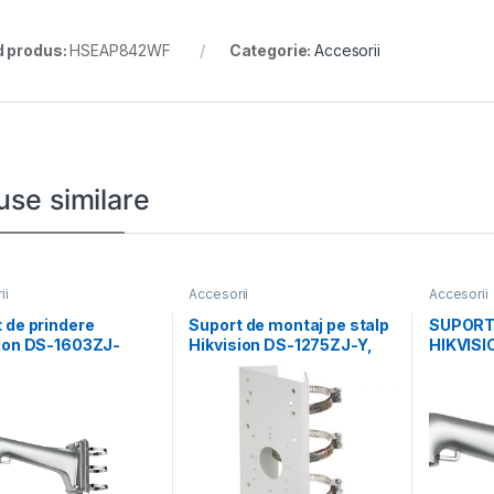
 produs:
HSEAP842WF
Categorie:
Accesorii
use similare
ii
Accesorii
Accesorii
 de prindere
Suport de montaj pe stalp
SUPORT
sion DS-1603ZJ-
Hikvision DS-1275ZJ-Y,
HIKVISI
; Material:
dimensiuni: 67 mm
ALUMIN
um Alloy, Steel,
GRAY