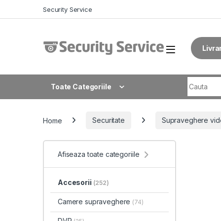
Skip to navigation
Skip to content
Security Service
Livra
Search fo
Toate Categoriile
Home
Securitate
Supraveghere vid
Afiseaza toate categoriile
Accesorii
(252)
Camere supraveghere
(74)
DVR