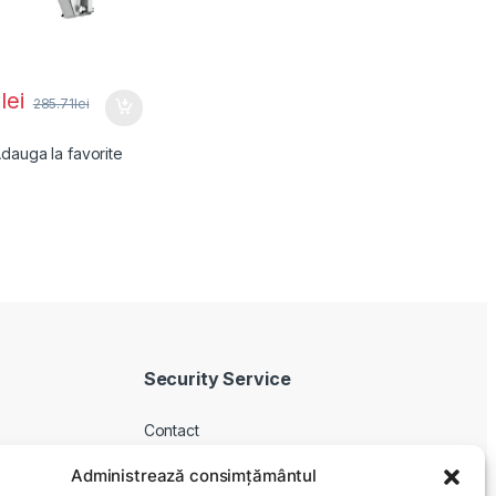
0
lei
285.71
lei
dauga la favorite
Security Service
Contact
Despre noi
Administrează consimțământul
Livrare produse