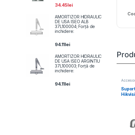
34.45
lei
Cod
AMORTIZOR HIDRAULIC
DE USA ISEO ALB
37L100004; Forță de
inchidere:
94.11
lei
Prod
AMORTIZOR HIDRAULIC
DE USA ISEO ARGINTIU
37L100003; Forță de
inchidere:
Accesor
94.11
lei
Suport
Hikvi
POLE-P
Alumin
and