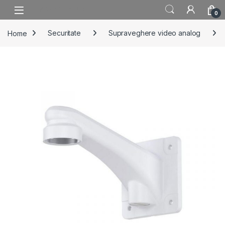
Skip to navigation
Skip to content
0
Home
Securitate
Supraveghere video analog