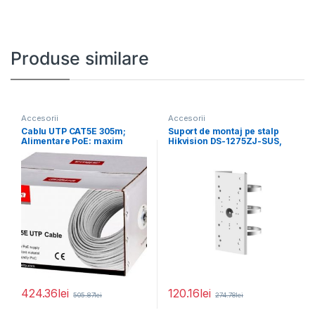
Produse similare
Accesorii
Accesorii
Cablu UTP CAT5E 305m;
Suport de montaj pe stalp
Alimentare PoE: maxim
Hikvision DS-1275ZJ-SUS,
160m, conductor: 0.45*
material otel inoxidabil,
424.36
lei
120.16
lei
505.87
lei
274.78
lei