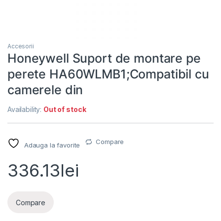
Accesorii
Honeywell Suport de montare pe
perete HA60WLMB1;Compatibil cu
camerele din
Availability:
Out of stock
Compare
Adauga la favorite
336.13
lei
Compare