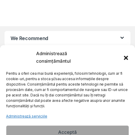
We Recommend
Administrează
My Account
consimțământul
Customer Care
Pentru a oferi cea mai bună experiență, folosim tehnologii, cum ar fi
cookie-uri, pentru a stoca și/sau accesa informațiile despre
dispozitive. Consimțământul pentru aceste tehnologii ne permite să
procesăm date, cum ar fi comportamentul de navigare sau ID-uri unice
About Us
pe acest site. Dacă nu îți dai consimțământul sau îți retragi
consimțământul dat poate avea afecte negative asupra unor anumite
funcționalități și funcții.
Administrează serviciile
Acceptă