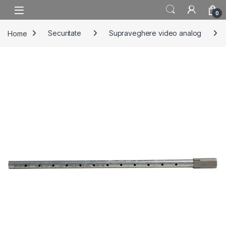
Skip to navigation
Skip to content
0
Home
Securitate
Supraveghere video analog