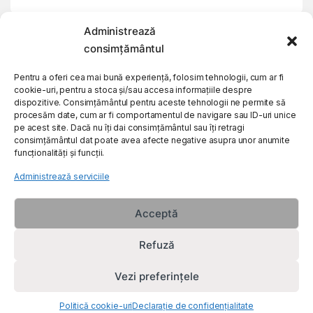
Administrează
My Account
consimțământul
Customer Care
Pentru a oferi cea mai bună experiență, folosim tehnologii, cum ar fi
cookie-uri, pentru a stoca și/sau accesa informațiile despre
dispozitive. Consimțământul pentru aceste tehnologii ne permite să
procesăm date, cum ar fi comportamentul de navigare sau ID-uri unice
About Us
pe acest site. Dacă nu îți dai consimțământul sau îți retragi
consimțământul dat poate avea afecte negative asupra unor anumite
funcționalități și funcții.
Administrează serviciile
Acceptă
Refuză
Vezi preferințele
Politică cookie-uri
Declarație de confidențialitate