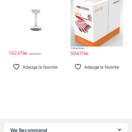
1,744.53
lei
142.01
lei
594.11
lei
323.52
lei
Adauga la favorite
Adauga la favorite
We Recommend