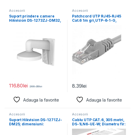
Accesorii
Accesorii
Suport prindere camere
Patchcord UTP RJ45-RJ45
Hikvision DS-1273ZJ-DM32,
Cat.6 1m gri,UTP-6-1-G,
material aluminiu; Hikvision
pachcord din cupru
white; Aluminum
116.80
lei
8.39
lei
266.38
lei
Adauga la favorite
Adauga la favorite
Accesorii
Accesorii
Suport Hikvision DS-1271ZJ-
Cablu UTP CAT.6, 305 metri,
DM25; dimensiuni:
DS-1LN6-UE-W; Diametru fir:
560×165×165mm.
0.53mm, OFC,