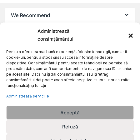
We Recommend
Administrează
My Account
consimțământul
Customer Care
Pentru a oferi cea mai bună experiență, folosim tehnologii, cum ar fi
cookie-uri, pentru a stoca și/sau accesa informațiile despre
dispozitive. Consimțământul pentru aceste tehnologii ne permite să
procesăm date, cum ar fi comportamentul de navigare sau ID-uri unice
About Us
pe acest site. Dacă nu îți dai consimțământul sau îți retragi
consimțământul dat poate avea afecte negative asupra unor anumite
funcționalități și funcții.
Administrează serviciile
Acceptă
Refuză