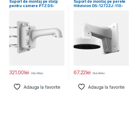
Suport de montaj pe stalp
Suport de montaj pe perete
pentru camere PTZ DS-
Hikvision DS-1272ZJ-110-
1604ZJ-BOX-POLE, material
TRS, material aliaj de
321.00
lei
67.22
lei
732.76
lei
152.09
lei
Adauga la favorite
Adauga la favorite