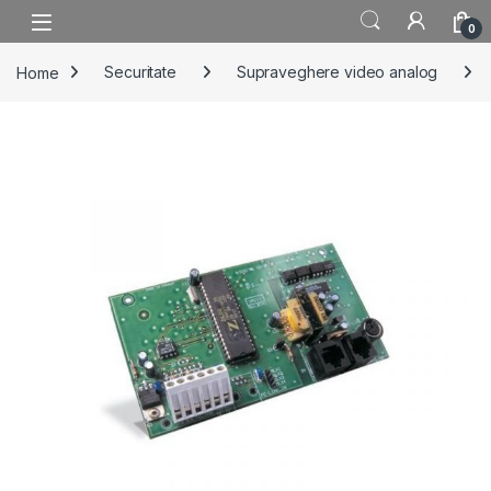
Skip to navigation
Skip to content
0
Home
Securitate
Supraveghere video analog