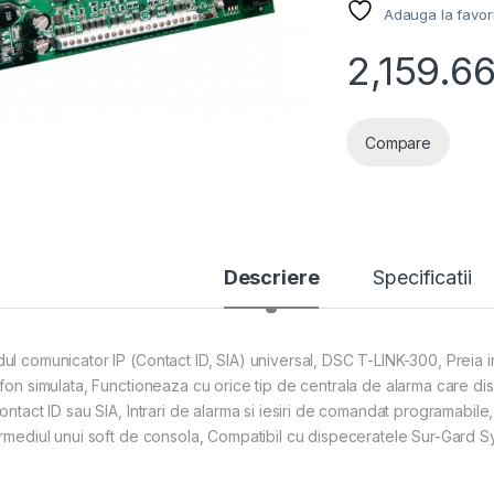
Adauga la favor
2,159.6
Compare
Descriere
Specificatii
l comunicator IP (Contact ID, SIA) universal, DSC T-LINK-300, Preia info
efon simulata, Functioneaza cu orice tip de centrala de alarma care di
Contact ID sau SIA, Intrari de alarma si iesiri de comandat programabi
rmediul unui soft de consola, Compatibil cu dispeceratele Sur-Gard Syste