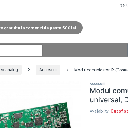
re gratuita la comenzi de peste 500 lei
r:
eo analog
Accesorii
Modul comunicator IP (Contac
Accesorii
Modul comun
universal,
Availability:
Out of s