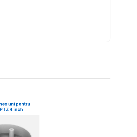
nexiuni pentru
PTZ 4 inch
on DS-1280ZJ-
terial