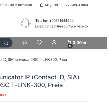
Urmareste-ti comanda
Magazin
Contul meu
Telefon
+40351444444
Email: contact@securityservice.ro
0.00
lei
0
t ID, SIA) universal, DSC T-LINK-300, Preia
icator IP (Contact ID, SIA)
 DSC T-LINK-300, Preia
tock