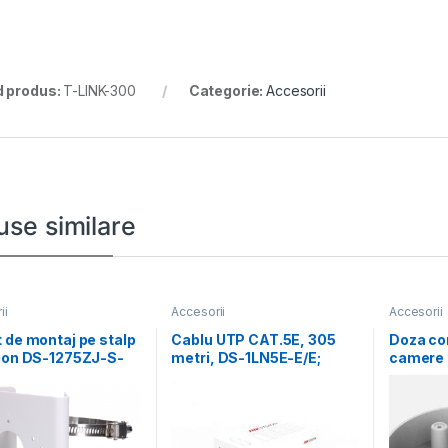
 produs:
T-LINK-300
Categorie:
Accesorii
use similare
ii
Accesorii
Accesorii
 de montaj pe stalp
Cablu UTP CAT.5E, 305
Doza co
sion DS-1275ZJ-S-
metri, DS-1LN5E-E/E;
camere 
dimensiuni: 144 mm
Diametru fir: 0.45mm,
Hikvisi
OFC,
SD11, ma