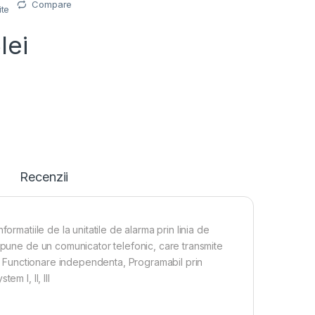
Compare
ite
6
lei
Recenzii
rmatiile de la unitatile de alarma prin linia de
spune de un comunicator telefonic, care transmite
le, Functionare independenta, Programabil prin
m I, II, III