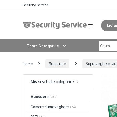
Skip to navigation
Skip to content
Security Service
Livra
Search fo
Toate Categoriile
Home
Securitate
Supraveghere vid
Afiseaza toate categoriile
Accesorii
(252)
Camere supraveghere
(74)
DVR