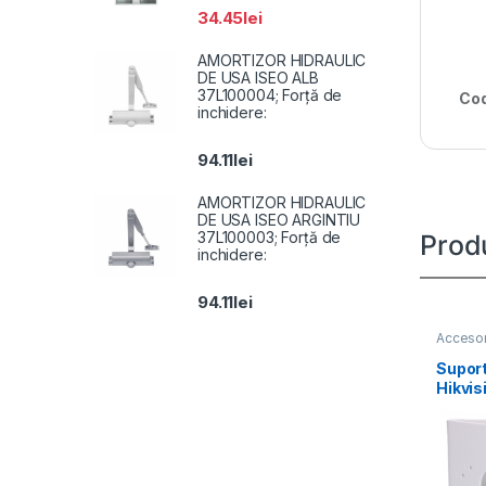
34.45
lei
AMORTIZOR HIDRAULIC
DE USA ISEO ALB
37L100004; Forță de
Cod
inchidere:
94.11
lei
AMORTIZOR HIDRAULIC
DE USA ISEO ARGINTIU
37L100003; Forță de
Prod
inchidere:
94.11
lei
Accesor
Suport
Hikvi
SUS, 