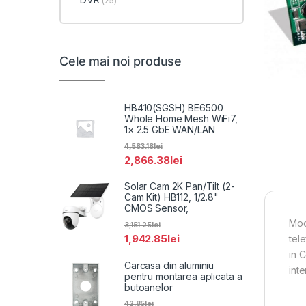
(25)
Cele mai noi produse
HB410(SGSH) BE6500
Whole Home Mesh WiFi7,
1× 2.5 GbE WAN/LAN
4,583.18
lei
2,866.38
lei
Solar Cam 2K Pan/Tilt (2-
Cam Kit) HB112, 1/2.8"
CMOS Sensor,
Modu
3,151.25
lei
1,942.85
lei
tel
in 
Carcasa din aluminiu
inte
pentru montarea aplicata a
butoanelor
42.85
lei