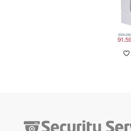
209.24
91.5