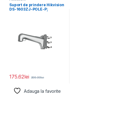
Suport de prindere Hikvision
DS-1603ZJ-POLE-P;
Material: Aluminum Alloy,
Steel, and
175.62
lei
399.99
lei
Adauga la favorite