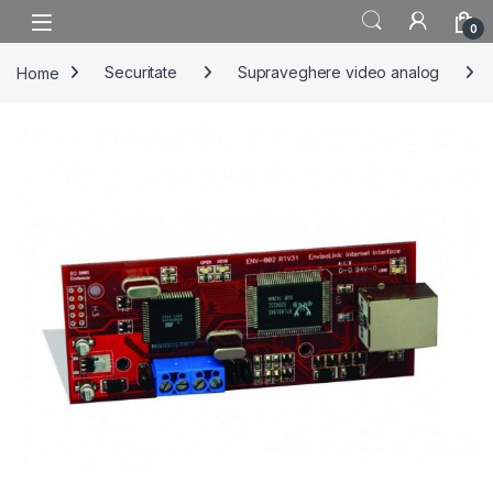
Skip to navigation
Skip to content
0
Home
Securitate
Supraveghere video analog