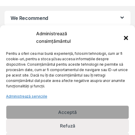
We Recommend
Administrează
My Account
consimțământul
Customer Care
Pentru a oferi cea mai bună experiență, folosim tehnologii, cum ar fi
cookie-uri, pentru a stoca și/sau accesa informațiile despre
dispozitive. Consimțământul pentru aceste tehnologii ne permite să
procesăm date, cum ar fi comportamentul de navigare sau ID-uri unice
About Us
pe acest site. Dacă nu îți dai consimțământul sau îți retragi
consimțământul dat poate avea afecte negative asupra unor anumite
funcționalități și funcții.
Administrează serviciile
Acceptă
Refuză