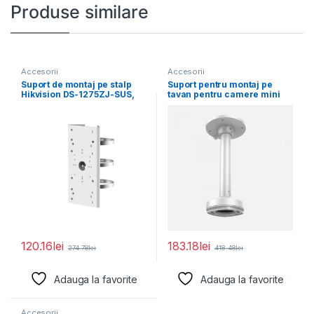
Produse similare
Accesorii
Accesorii
Suport de montaj pe stalp
Suport pentru montaj pe
Hikvision DS-1275ZJ-SUS,
tavan pentru camere mini
material otel inoxidabil,
dome Hikvision
120.16
lei
183.18
lei
274.78
lei
418.48
lei
Adauga la favorite
Adauga la favorite
Accesorii