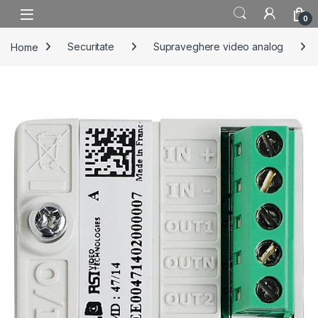
Skip to navigation
Skip to content
0
Home
Securitate
Supraveghere video analog