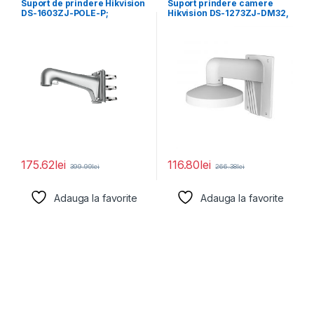
Suport de prindere Hikvision
Suport prindere camere
DS-1603ZJ-POLE-P;
Hikvision DS-1273ZJ-DM32,
Material: Aluminum Alloy,
material aluminiu; Hikvision
Steel, and
white; Aluminum
175.62
lei
116.80
lei
399.99
lei
266.38
lei
Adauga la favorite
Adauga la favorite