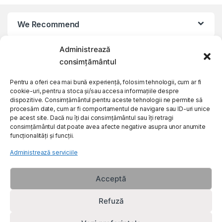
We Recommend
Administrează
My Account
consimțământul
Customer Care
Pentru a oferi cea mai bună experiență, folosim tehnologii, cum ar fi
cookie-uri, pentru a stoca și/sau accesa informațiile despre
dispozitive. Consimțământul pentru aceste tehnologii ne permite să
procesăm date, cum ar fi comportamentul de navigare sau ID-uri unice
About Us
pe acest site. Dacă nu îți dai consimțământul sau îți retragi
consimțământul dat poate avea afecte negative asupra unor anumite
funcționalități și funcții.
Administrează serviciile
Acceptă
Refuză