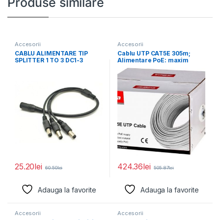
Produse similare
Accesorii
Accesorii
CABLU ALIMENTARE TIP
Cablu UTP CAT5E 305m;
SPLITTER 1 TO 3 DC1-3
Alimentare PoE: maxim
Pachet 10
160m, conductor: 0.45*
25.20
lei
424.36
lei
60.50
lei
505.87
lei
Adauga la favorite
Adauga la favorite
Accesorii
Accesorii