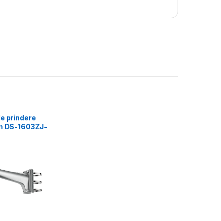
e prindere
on DS-1603ZJ-
Material:
 Alloy, Steel,