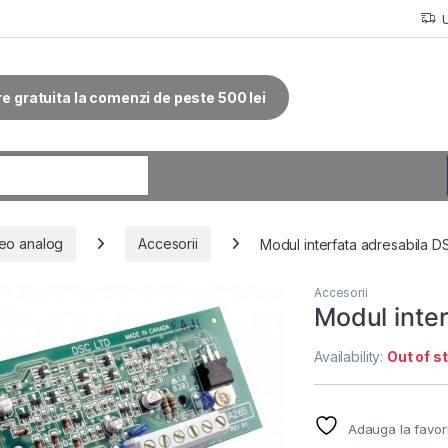
re gratuita la comenzi de peste 500 lei
r:
eo analog
Accesorii
Modul interfata adresabila
Accesorii
Modul inte
Availability:
Out of s
Adauga la favor