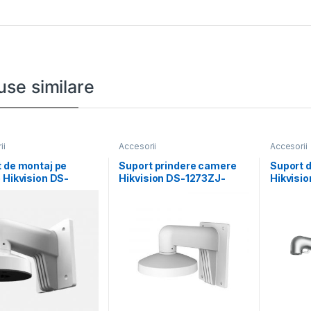
use similare
ii
Accesorii
Accesorii
 de montaj pe
Suport prindere camere
Suport d
 Hikvision DS-
Hikvision DS-1273ZJ-
Hikvisi
-110-TRS, material
DM32, material aluminiu;
POLE-P; 
e
Hikvision white; Aluminum
Aluminum
and