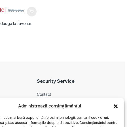
lei
399.99
lei
dauga la favorite
Security Service
Contact
Despre noi
Administrează consimțământul
Livrare produse
ri cea mai bună experiență, folosim tehnologii, cum ar fi cookie-uri,
Service si garantie
oca și/sau accesa informațiile despre dispozitive. Consimțământul pentru
Cum cumpar