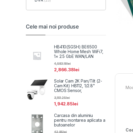
(25)
Cele mai noi produse
HB410(SGSH) BE6500
Whole Home Mesh WiFi7,
1× 2.5 GbE WAN/LAN
4,583.18
lei
2,866.38
lei
Solar Cam 2K Pan/Tilt (2-
Cam Kit) HB112, 1/2.8"
Mod
CMOS Sensor,
3,151.25
lei
1,942.85
lei
Carcasa din aluminiu
pentru montarea aplicata a
butoanelor
Cod
42.85
lei