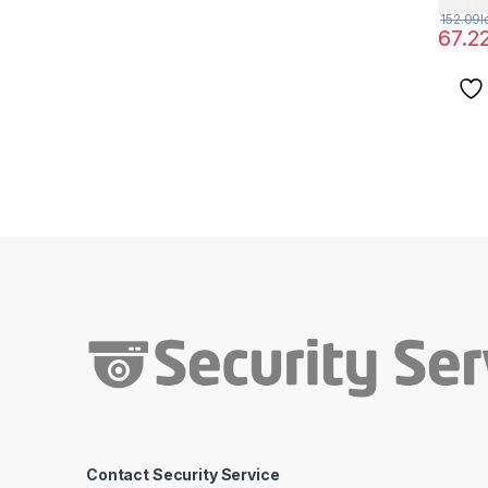
152.09
l
67.2
Contact Security Service