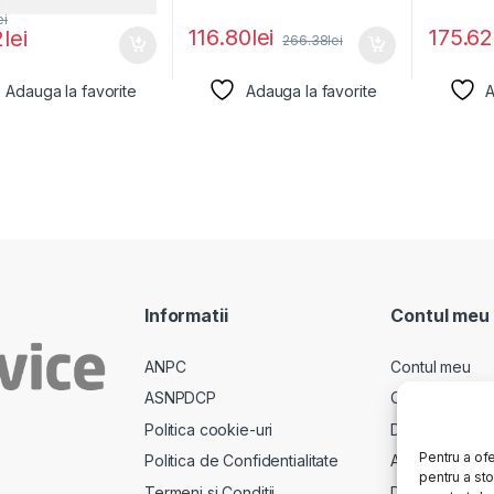
ei
116.80
lei
175.62
2
lei
266.38
lei
Adauga la favorite
Adauga la favorite
A
Informatii
Contul meu
ANPC
Contul meu
ASNPDCP
Comenzi
Politica cookie-uri
Descarcari
Pentru a ofe
Politica de Confidentialitate
Adrese
pentru a st
Termeni si Conditii
Detalii cont