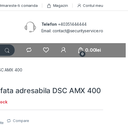
Urmareste-ti comanda
Magazin
Contul meu
Telefon
+40351444444
Email: contact@securityservice.ro
0.00
lei
0
 DSC AMX 400
rfata adresabila DSC AMX 400
tock
Compare
ite