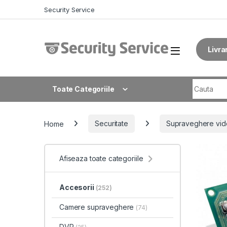
Skip to navigation
Skip to content
Security Service
Livra
Search fo
Toate Categoriile
Home
Securitate
Supraveghere vid
Afiseaza toate categoriile
Accesorii
(252)
Camere supraveghere
(74)
DVR