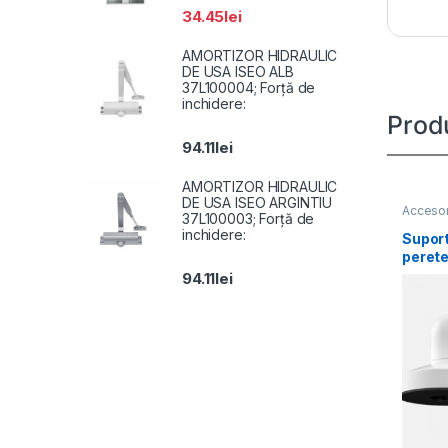
34.45
lei
AMORTIZOR HIDRAULIC
DE USA ISEO ALB
37L100004; Forță de
inchidere:
Prod
94.11
lei
AMORTIZOR HIDRAULIC
DE USA ISEO ARGINTIU
Accesor
37L100003; Forță de
inchidere:
Suport
perete
1272ZJ
94.11
lei
aliaj d