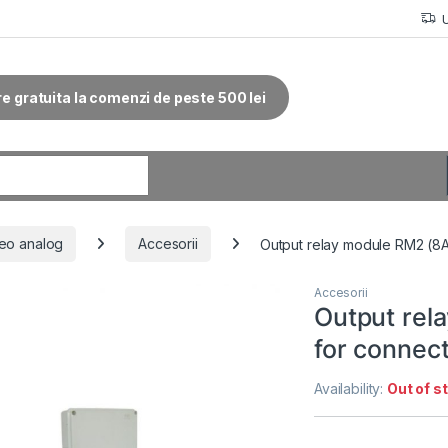
re gratuita la comenzi de peste 500 lei
r:
eo analog
Accesorii
Output relay module RM2 (8A
Accesorii
Output rel
for connect
Availability:
Out of s