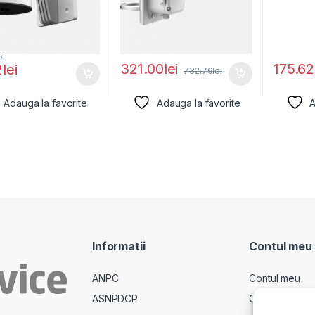
ei
321.00
lei
175.62
2
lei
732.76
lei
Adauga la favorite
Adauga la favorite
A
Informatii
Contul meu
ANPC
Contul meu
ASNPDCP
Comenzi