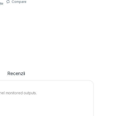
Compare
ite
Recenzii
nel monitored outputs.