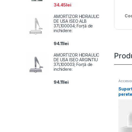
34.45
lei
Cod
AMORTIZOR HIDRAULIC
DE USA ISEO ALB
37L100004; Forță de
inchidere:
94.11
lei
Prod
AMORTIZOR HIDRAULIC
DE USA ISEO ARGINTIU
37L100003; Forță de
inchidere:
Accesor
94.11
lei
Suport
perete
1272ZJ
aliaj d