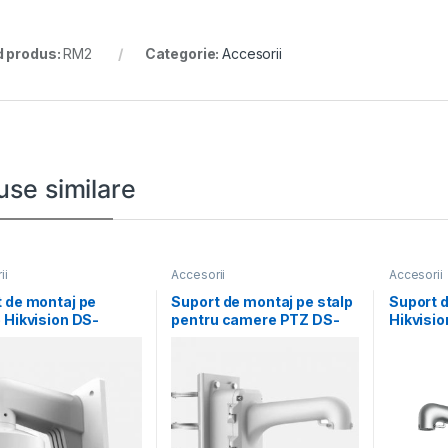
 produs:
RM2
Categorie:
Accesorii
use similare
ii
Accesorii
Accesorii
 de montaj pe
Suport de montaj pe stalp
Suport d
 Hikvision DS-
pentru camere PTZ DS-
Hikvisi
-110-TRS, material
1604ZJ-BOX-POLE,
POLE-P; 
e
material
Aluminum
and