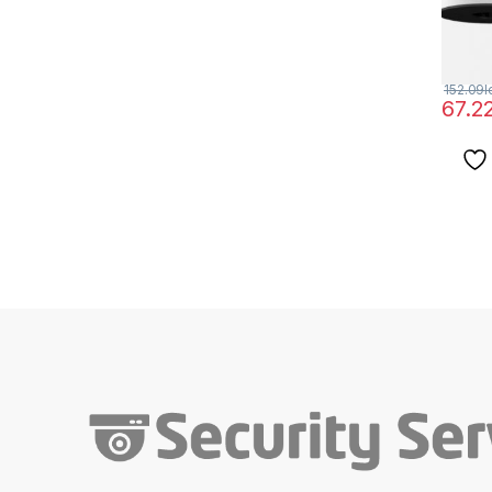
152.09
l
67.2