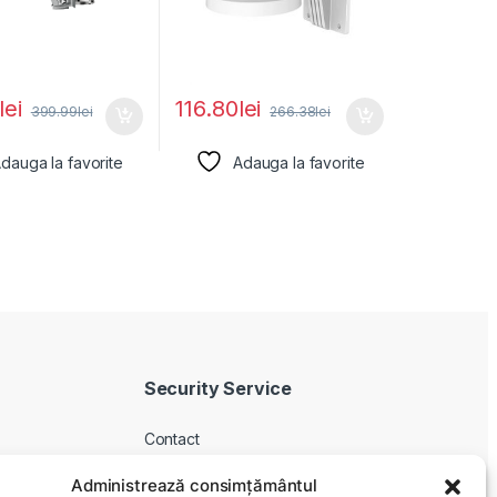
lei
116.80
lei
399.99
lei
266.38
lei
dauga la favorite
Adauga la favorite
Security Service
Contact
Despre noi
Administrează consimțământul