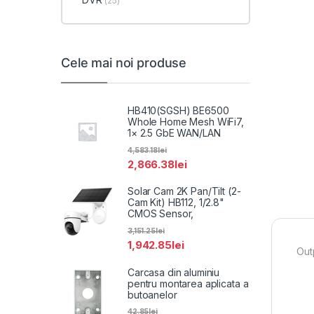
(25)
Cele mai noi produse
HB410(SGSH) BE6500
Whole Home Mesh WiFi7,
1× 2.5 GbE WAN/LAN
4,583.18
lei
2,866.38
lei
Solar Cam 2K Pan/Tilt (2-
Cam Kit) HB112, 1/2.8"
CMOS Sensor,
3,151.25
lei
1,942.85
lei
Out
Carcasa din aluminiu
pentru montarea aplicata a
butoanelor
42.85
lei