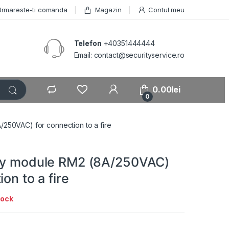
Urmareste-ti comanda
Magazin
Contul meu
Telefon
+40351444444
Email: contact@securityservice.ro
0.00
lei
0
/250VAC) for connection to a fire
ay module RM2 (8A/250VAC)
ion to a fire
tock