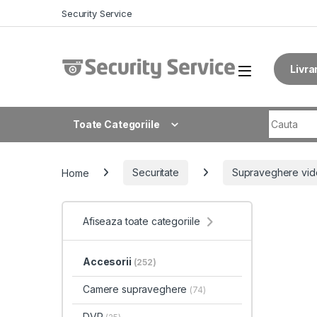
Skip to navigation
Skip to content
Security Service
Livra
Search fo
Toate Categoriile
Home
Securitate
Supraveghere vid
Afiseaza toate categoriile
Accesorii
(252)
Camere supraveghere
(74)
DVR