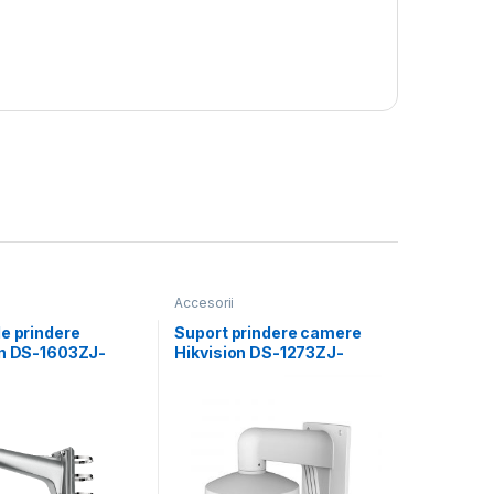
Accesorii
e prindere
Suport prindere camere
on DS-1603ZJ-
Hikvision DS-1273ZJ-
Material:
DM32, material aluminiu;
 Alloy, Steel,
Hikvision white; Aluminum