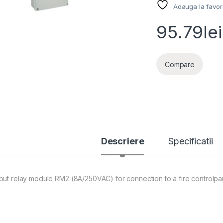
Adauga la favor
95.79
lei
Compare
Descriere
Specificatii
put relay module RM2 (8A/250VAC) for connection to a fire controlpa