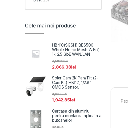
(25)
Cele mai noi produse
HB410(SGSH) BE6500
Whole Home Mesh WiFi7,
1× 2.5 GbE WAN/LAN
4,583.18
lei
2,866.38
lei
Solar Cam 2K Pan/Tilt (2-
Cam Kit) HB112, 1/2.8"
CMOS Sensor,
3,151.25
lei
1,942.85
lei
Pat
Carcasa din aluminiu
pentru montarea aplicata a
butoanelor
42.85
lei