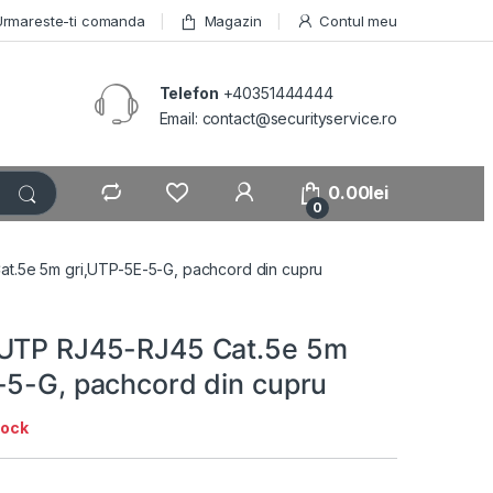
Urmareste-ti comanda
Magazin
Contul meu
Telefon
+40351444444
Email: contact@securityservice.ro
0.00
lei
0
t.5e 5m gri,UTP-5E-5-G, pachcord din cupru
 UTP RJ45-RJ45 Cat.5e 5m
-5-G, pachcord din cupru
tock