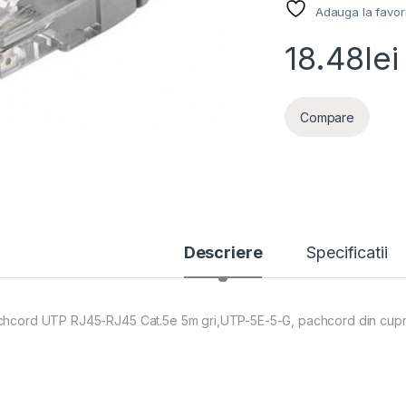
Adauga la favor
18.48
lei
Compare
Descriere
Specificatii
chcord UTP RJ45-RJ45 Cat.5e 5m gri,UTP-5E-5-G, pachcord din cup