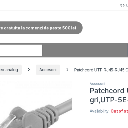
re gratuita la comenzi de peste 500 lei
r:
eo analog
Accesorii
Patchcord UTP RJ45-RJ45 Ca
Accesorii
Patchcord
gri,UTP-5E
Availability:
Out of s