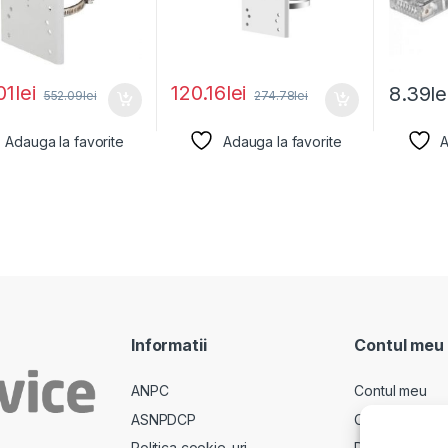
01
lei
120.16
lei
8.39
le
552.09
lei
274.78
lei
Adauga la favorite
Adauga la favorite
A
Informatii
Contul meu
ANPC
Contul meu
ASNPDCP
Comenzi
Politica cookie-uri
Descarcari