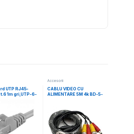
Accesorii
rd UTP RJ45-
CABLU VIDEO CU
t.6 1m gri,UTP-6-
ALIMENTARE 5M 4k BD-5-
hcord din cupru
4K