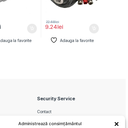
22.68
lei
i
9.24
lei
dauga la favorite
Adauga la favorite
Security Service
Contact
Despre noi
Administrează consimțământul
Livrare produse