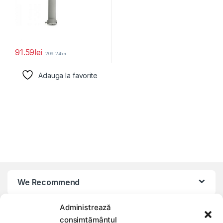
91.59
lei
209.24
lei
Adauga la favorite
We Recommend
Administrează
My Account
consimțământul