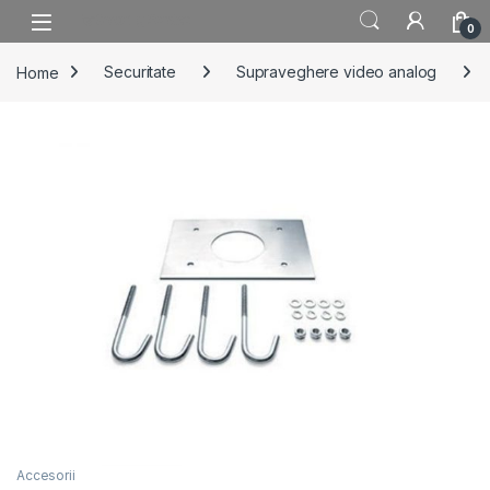
Skip to navigation
Skip to content
0
Home
Securitate
Supraveghere video analog
Accesorii