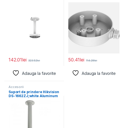
560×165×165mm.
DS-1280ZJ-SD11, material
142.01
lei
50.41
lei
323.52
lei
114.28
lei
Adauga la favorite
Adauga la favorite
Accesorii
Suport de prindere Hikvision
DS-1662ZJ;white Aluminum
alloy Φ116.5×500mm