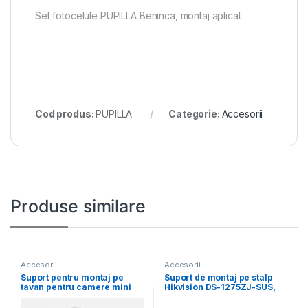
Set fotocelule PUPILLA Beninca, montaj aplicat
Cod produs:
PUPILLA
Categorie:
Accesorii
Produse similare
Accesorii
Accesorii
Suport pentru montaj pe
Suport de montaj pe stalp
tavan pentru camere mini
Hikvision DS-1275ZJ-SUS,
dome Hikvision
material otel inoxidabil,