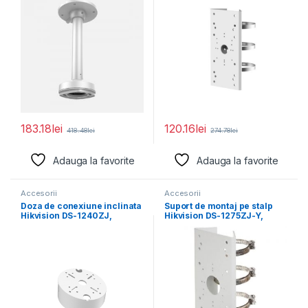
183.18
lei
120.16
lei
418.48
lei
274.78
lei
Adauga la favorite
Adauga la favorite
Accesorii
Accesorii
Doza de conexiune inclinata
Suport de montaj pe stalp
Hikvision DS-1240ZJ,
Hikvision DS-1275ZJ-Y,
Aluminum alloy, Φ145×
dimensiuni: 67 mm
63mm