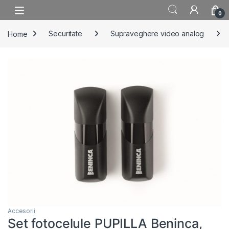
Skip to navigation
Skip to content
0
Home
Securitate
Supraveghere video analog
Accesorii
Set fotocelule PUPILLA Beninca,