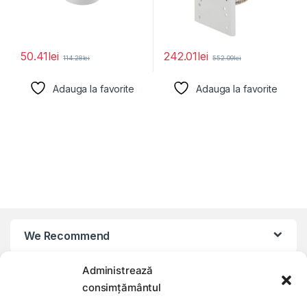
50.41
lei
242.01
lei
114.28
lei
552.09
lei
Adauga la favorite
Adauga la favorite
We Recommend
Administrează
My Account
consimțământul