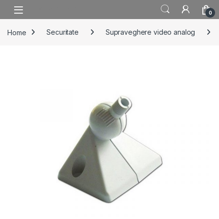
Skip to navigation
Skip to content
0
Home
Securitate
Supraveghere video analog