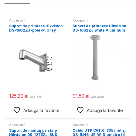
Accesorii
Accesorii
Suport de prindere Hikvision
Suport de prindere Hikvision
DS-1602ZJ-pole-P; Grey
DS-1662ZJ;white Aluminum
Aluminum alloy 117×
alloy Φ116.5×500mm
194×310mm
125.20
lei
91.59
lei
285.71
lei
209.24
lei
Adauga la favorite
Adauga la favorite
Accesorii
Accesorii
Suport de montaj pe stalp
Cablu UTP CAT.6, 305 metri,
Hikvision DS-1275ZJ-SUS,
DS-1LN6-UE-W; Diametru fir: