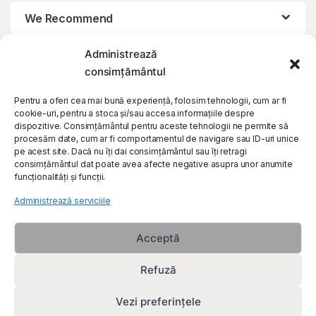
We Recommend
Administrează
My Account
consimțământul
Customer Care
Pentru a oferi cea mai bună experiență, folosim tehnologii, cum ar fi
cookie-uri, pentru a stoca și/sau accesa informațiile despre
dispozitive. Consimțământul pentru aceste tehnologii ne permite să
procesăm date, cum ar fi comportamentul de navigare sau ID-uri unice
About Us
pe acest site. Dacă nu îți dai consimțământul sau îți retragi
consimțământul dat poate avea afecte negative asupra unor anumite
funcționalități și funcții.
Administrează serviciile
Acceptă
Refuză
Vezi preferințele