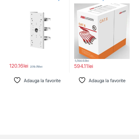
material otel inoxidabil,
0.53mm, OFC,
1,744.53
lei
120.16
lei
594.11
lei
274.78
lei
Adauga la favorite
Adauga la favorite