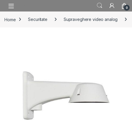
Skip to navigation
Skip to content
0
Home
Securitate
Supraveghere video analog