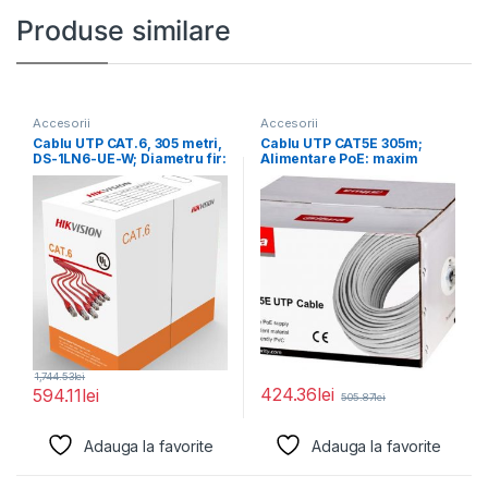
Produse similare
Accesorii
Accesorii
Cablu UTP CAT.6, 305 metri,
Cablu UTP CAT5E 305m;
DS-1LN6-UE-W; Diametru fir:
Alimentare PoE: maxim
0.53mm, OFC,
160m, conductor: 0.45*
1,744.53
lei
424.36
lei
594.11
lei
505.87
lei
Adauga la favorite
Adauga la favorite