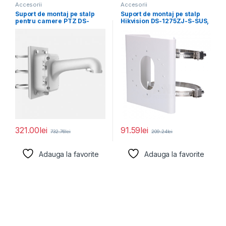
Accesorii
Accesorii
Suport de montaj pe stalp
Suport de montaj pe stalp
pentru camere PTZ DS-
Hikvision DS-1275ZJ-S-SUS,
1604ZJ-BOX-POLE, material
dimensiuni: 144 mm
321.00
lei
91.59
lei
732.76
lei
209.24
lei
Adauga la favorite
Adauga la favorite