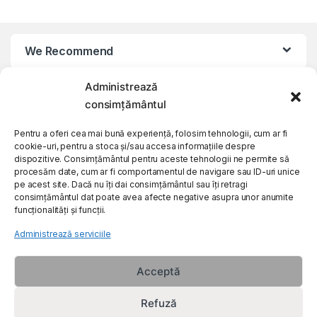
We Recommend
Administrează
My Account
consimțământul
Customer Care
Pentru a oferi cea mai bună experiență, folosim tehnologii, cum ar fi
cookie-uri, pentru a stoca și/sau accesa informațiile despre
dispozitive. Consimțământul pentru aceste tehnologii ne permite să
procesăm date, cum ar fi comportamentul de navigare sau ID-uri unice
About Us
pe acest site. Dacă nu îți dai consimțământul sau îți retragi
consimțământul dat poate avea afecte negative asupra unor anumite
funcționalități și funcții.
Administrează serviciile
Acceptă
Refuză