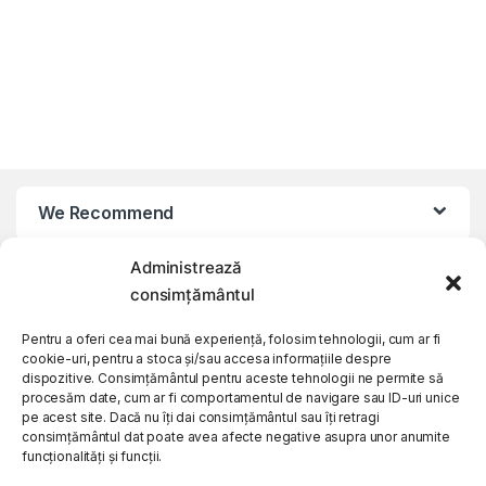
We Recommend
Administrează
My Account
consimțământul
Customer Care
Pentru a oferi cea mai bună experiență, folosim tehnologii, cum ar fi
cookie-uri, pentru a stoca și/sau accesa informațiile despre
dispozitive. Consimțământul pentru aceste tehnologii ne permite să
procesăm date, cum ar fi comportamentul de navigare sau ID-uri unice
About Us
pe acest site. Dacă nu îți dai consimțământul sau îți retragi
consimțământul dat poate avea afecte negative asupra unor anumite
funcționalități și funcții.