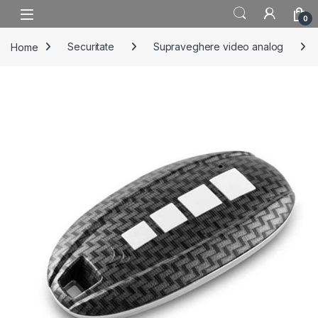
Skip to navigation
Skip to content
0
Home
Securitate
Supraveghere video analog