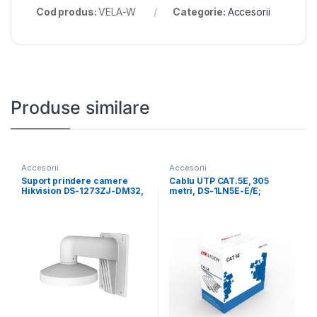
Cod produs:
VELA-W
Categorie:
Accesorii
Produse similare
Accesorii
Accesorii
Suport prindere camere
Cablu UTP CAT.5E, 305
Hikvision DS-1273ZJ-DM32,
metri, DS-1LN5E-E/E;
material aluminiu; Hikvision
Diametru fir: 0.45mm, OFC,
white; Aluminum