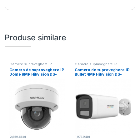
Produse similare
Camere supraveghere IP
Camere supraveghere IP
Camera de supraveghere IP
Camera de supraveghere IP
Dome 8MP Hikvision DS-
Bullet 4MP Hikvision DS-
2CD2786G2HT- IZS(2.8-
2CD1T47G2H-LIU(4MM),
12MM)(EF), lentila
lentila fixa:
2,859.66
lei
1,973.94
lei