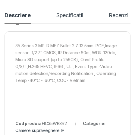
Descriere
Specificatii
Recenzii
35 Series 3 MP IR MFZ Bullet 2.7-13.5mm, POE,Image
sensor -1/2.7″ CMOS, IR Distance 60m, WDR-120db,
Micro SD support (up to 256GB), Onvif Profile
G/S/T,H.265 HEVC, IP66 , UL , Event Type -Video
motion detection/Recording Notification , Operating
Temp -40°C ~ 60°C, COO- Vietnam
Cod produs:
HC35WB3R2
Categorie:
Camere supraveghere IP