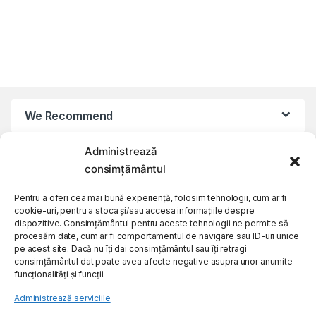
We Recommend
Administrează
My Account
consimțământul
Customer Care
Pentru a oferi cea mai bună experiență, folosim tehnologii, cum ar fi
cookie-uri, pentru a stoca și/sau accesa informațiile despre
dispozitive. Consimțământul pentru aceste tehnologii ne permite să
procesăm date, cum ar fi comportamentul de navigare sau ID-uri unice
About Us
pe acest site. Dacă nu îți dai consimțământul sau îți retragi
consimțământul dat poate avea afecte negative asupra unor anumite
funcționalități și funcții.
Administrează serviciile