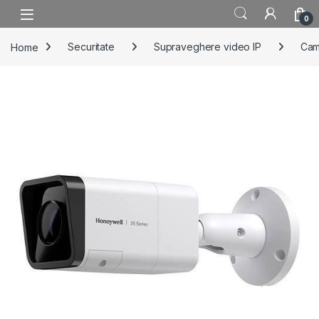
Skip to navigation
Skip to content
0
Home
Securitate
Supraveghere video IP
Cam