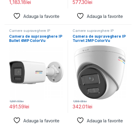
1,183.18
lei
577.30
lei
Adauga la favorite
Adauga la favorite
Camere supraveghere IP
Camere supraveghere IP
Camera de supraveghere IP
Camera de supraveghere IP
Bullet 4MP ColorVu
Turret 2MP ColorVu
Hikvision DS-2CD1047G2H-
Hikvision DS-2CD1327G2H-
LIU(2.8MM),
LIU(2.8MM),
1,681.50
lei
1,168.06
lei
491.59
lei
342.01
lei
Adauga la favorite
Adauga la favorite