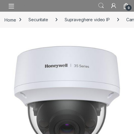
Skip to navigation
Skip to content
0
Home
Securitate
Supraveghere video IP
Cam