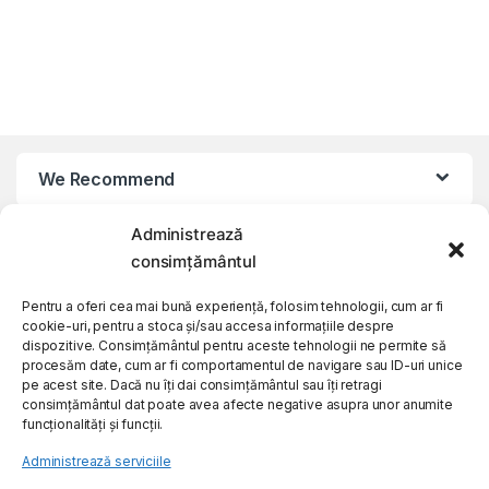
We Recommend
Administrează
My Account
consimțământul
Customer Care
Pentru a oferi cea mai bună experiență, folosim tehnologii, cum ar fi
cookie-uri, pentru a stoca și/sau accesa informațiile despre
dispozitive. Consimțământul pentru aceste tehnologii ne permite să
procesăm date, cum ar fi comportamentul de navigare sau ID-uri unice
About Us
pe acest site. Dacă nu îți dai consimțământul sau îți retragi
consimțământul dat poate avea afecte negative asupra unor anumite
funcționalități și funcții.
Administrează serviciile