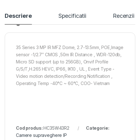
Descriere
Specificatii
Recenzii
35 Series 3 MP IR MFZ Dome, 2.7-13.5mm, POE,Image
sensor -1/2.7″ CMOS ,50m IR Distance , WDR-120db,
Micro SD support (up to 256GB), Onvif Profile
G/S/T,H.265 HEVC, IP66, IK10 , UL , Event Type -
Video motion detection/Recording Notification ,
Operating Temp -40°C ~ 60°C, COO- Vietnam
Cod produs:
HC35W43R2
Categorie:
Camere supraveghere IP