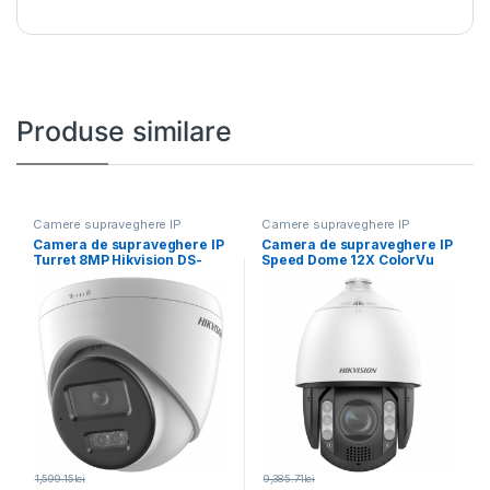
Produse similare
Camere supraveghere IP
Camere supraveghere IP
Camera de supraveghere IP
Camera de supraveghere IP
Turret 8MP Hikvision DS-
Speed Dome 12X ColorVu
2CD1383G2-
4MP Hikvision
LIUF(2.8MM);lentila fixa:
1,599.15
lei
9,385.71
lei