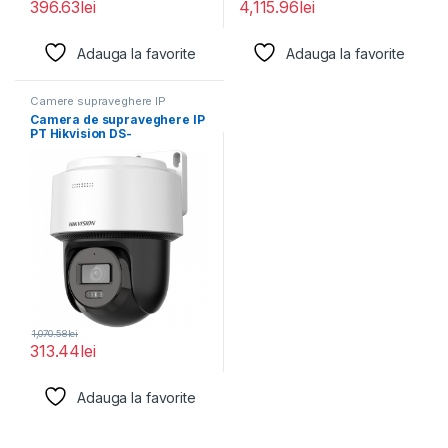
396.63
lei
4,115.96
lei
Adauga la favorite
Adauga la favorite
Camere supraveghere IP
Camera de supraveghere IP
PT Hikvision DS-
2DE2C400MWG-E(2.8MM),
lentila fixa: 2.8mm,
1,070.58
lei
313.44
lei
Adauga la favorite