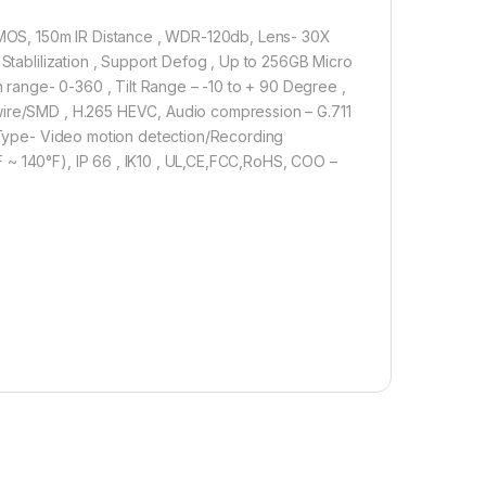
MOS, 150m IR Distance , WDR-120db, Lens- 30X
 Stablilization , Support Defog , Up to 256GB Micro
n range- 0-360 , Tilt Range – -10 to + 90 Degree ,
wire/SMD , H.265 HEVC, Audio compression – G.711
t Type- Video motion detection/Recording
 ~ 140°F), IP 66 , IK10 , UL,CE,FCC,RoHS, COO –
P