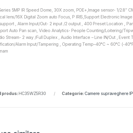
Series 5MP IR Speed Dome, 30X zoom, POE+,Image sensor- 1/2.8″ C
ical lens/16X Digital Zoom auto Focus, P IRIS,Support Electronic Image
support , Alarm Input/Out- 2 input /2 output , 400 Preset Location , Pa
port Auto Pan scan, Video Analytics- People Counting/Loitering/Trip
dio Stream- 2 way /Full Duplex , Audio Interface – Line IN/Out , Even
ification/Alarm Input/Tampering , Operating Temp–40°C ~ 60°C (-40°F
tnam
 produs:
HC35WZ5R30
Categorie:
Camere supraveghere I