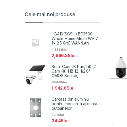
Cele mai noi produse
HB410(SGSH) BE6500
Whole Home Mesh WiFi7,
1× 2.5 GbE WAN/LAN
4,583.18
lei
2,866.38
lei
Solar Cam 2K Pan/Tilt (2-
Cam Kit) HB112, 1/2.8"
CMOS Sensor,
3,151.25
lei
1,942.85
lei
Carcasa din aluminiu
pentru montarea aplicata a
butoanelor
42.85
lei
34.45
lei