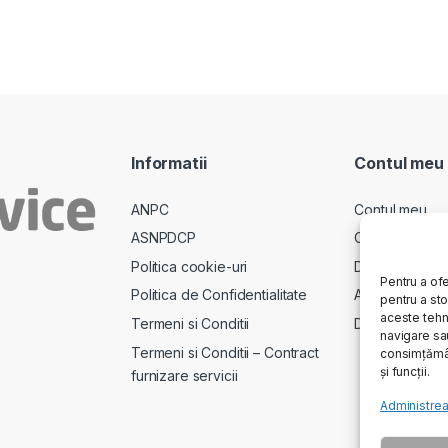
Informatii
Contul meu
ANPC
Contul meu
ASNPDCP
Comenzi
Politica cookie-uri
Descarcari
Pentru a ofe
Politica de Confidentialitate
Adrese
pentru a st
aceste tehn
Termeni si Conditii
Detalii cont
navigare sau
Termeni si Conditii – Contract
consimțămân
și funcții.
furnizare servicii
Administrea