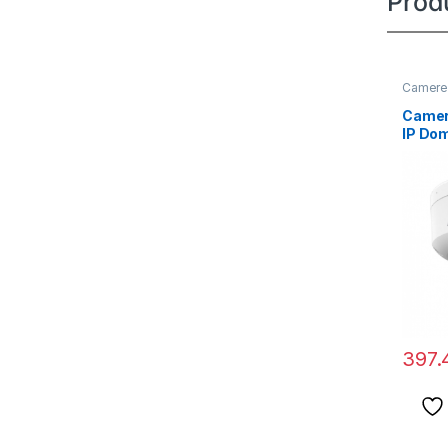
Prod
Camere 
Camer
IP Do
Hybrid
397.