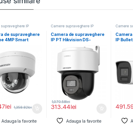
use similare
supraveghere IP
Camere supraveghere IP
Camere su
a de supraveghere
Camera de supraveghere
Camera 
me 4MP Smart
IP PT Hikvision DS-
IP Bulle
 Light Hikvision
2DE2C400MWG-
Hikvisio
E(2.8MM), lentila fixa:
2CD104
2.8mm,
LIU(2.8
1,070.58
lei
47
lei
491.5
313.44
lei
1,358.82
lei
Adauga la favorite
Adauga la favorite
A