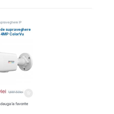
praveghere IP
de supraveghere
t 4MP ColorVu
n DS-
7G2H-
MM),
9
lei
1,681.50
lei
dauga la favorite