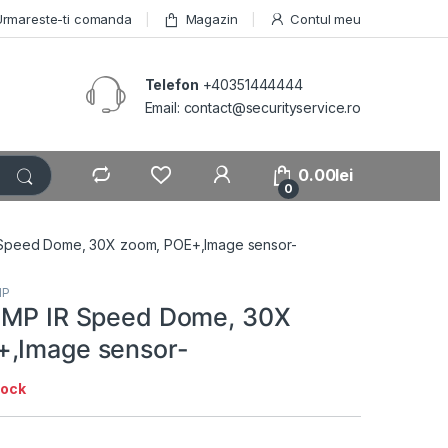
Urmareste-ti comanda
Magazin
Contul meu
Telefon
+40351444444
Email: contact@securityservice.ro
0.00
lei
0
 Speed Dome, 30X zoom, POE+,Image sensor-
IP
5MP IR Speed Dome, 30X
+,Image sensor-
tock