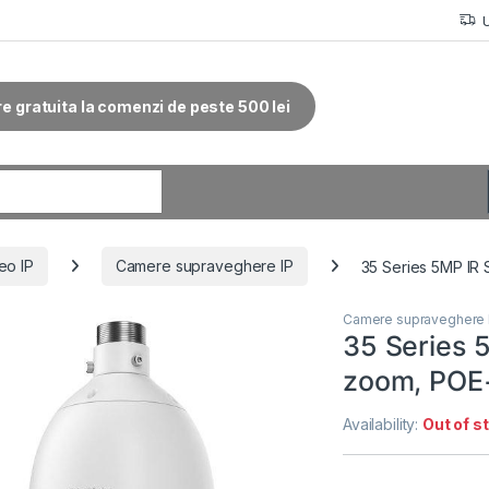
re gratuita la comenzi de peste 500 lei
r:
eo IP
Camere supraveghere IP
35 Series 5MP IR
Camere supraveghere 
35 Series 
zoom, POE
Availability:
Out of s