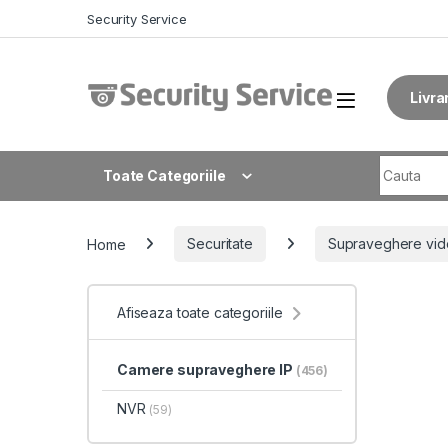
Skip to navigation
Skip to content
Security Service
Livra
Search fo
Toate Categoriile
Home
Securitate
Supraveghere vid
Afiseaza toate categoriile
Camere supraveghere IP
(456)
NVR
(59)