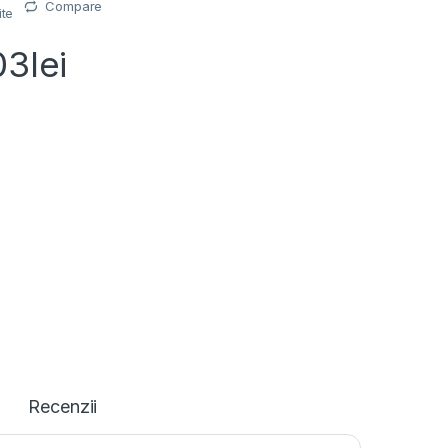
Compare
ite
03
lei
Recenzii