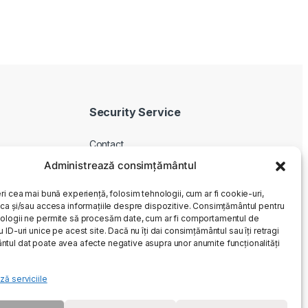
Security Service
Contact
Despre noi
Administrează consimțământul
Livrare produse
ri cea mai bună experiență, folosim tehnologii, cum ar fi cookie-uri,
Service si garantie
oca și/sau accesa informațiile despre dispozitive. Consimțământul pentru
ologii ne permite să procesăm date, cum ar fi comportamentul de
Cum cumpar
 ID-uri unice pe acest site. Dacă nu îți dai consimțământul sau îți retragi
Returnari
tul dat poate avea afecte negative asupra unor anumite funcționalități
ză serviciile