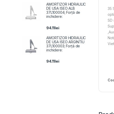
AMORTIZOR HIDRAULIC
DE USA ISEO ALB
35 
37L100004; Forță de
opt
inchidere:
SD 
Sup
94.11
lei
,Au
AMORTIZOR HIDRAULIC
Not
DE USA ISEO ARGINTIU
Vie
37L100003; Forță de
inchidere:
94.11
lei
Cod