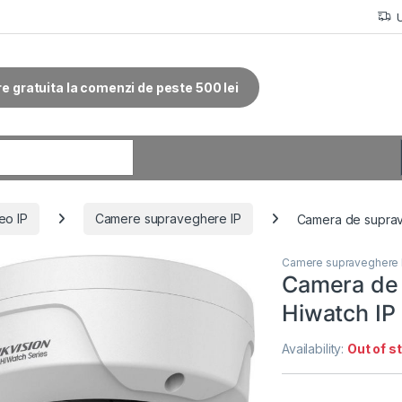
re gratuita la comenzi de peste 500 lei
r:
eo IP
Camere supraveghere IP
Camera de suprav
Camere supraveghere 
Camera de 
Hiwatch I
Availability:
Out of s