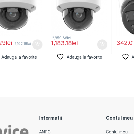
2,859.66
lei
29
lei
342.0
1,183.18
lei
2,162.18
lei
Adauga la favorite
Adauga la favorite
A
Informatii
Contul meu
ANPC
Contul meu