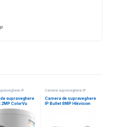
IP
praveghere IP
Camere supraveghere IP
de supraveghere
Camera de supraveghere
et 2MP ColorVu
IP Bullet 8MP Hikvision
n DS-
DS-2CD2T86G2H-
7G2H-
2I(2.8MM) (EF), lentila
MM),