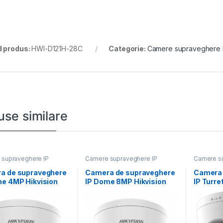
 produs:
HWI-D121H-28C
Categorie:
Camere supraveghere 
use similare
supraveghere IP
Camere supraveghere IP
Camere su
a de supraveghere
Camera de supraveghere
Camera 
me 4MP Hikvision
IP Dome 8MP Hikvision
IP Turr
CD2746G2HT-
DS-2CD2786G2HT-
Hikvisio
8-12MM)(EF), lentila
IZS(2.8-12MM)(EF), lentila
2CD132
LIU(2.8