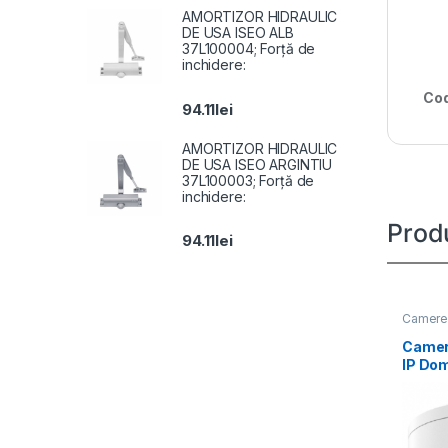
AMORTIZOR HIDRAULIC
DE USA ISEO ALB
37L100004; Forță de
inchidere:
Cod
94.11
lei
AMORTIZOR HIDRAULIC
DE USA ISEO ARGINTIU
37L100003; Forță de
inchidere:
Prod
94.11
lei
Camere 
Camer
IP Do
DS-2
IZS(2.