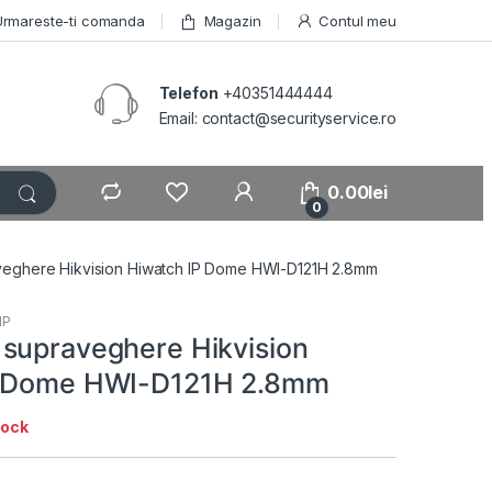
Urmareste-ti comanda
Magazin
Contul meu
Telefon
+40351444444
Email: contact@securityservice.ro
0.00
lei
0
eghere Hikvision Hiwatch IP Dome HWI-D121H 2.8mm
IP
supraveghere Hikvision
P Dome HWI-D121H 2.8mm
tock