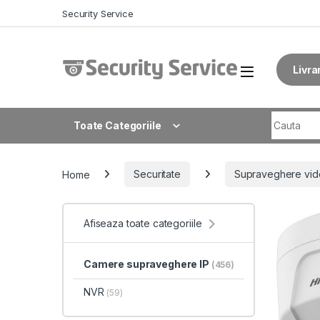
Skip to navigation
Skip to content
Security Service
Livra
Search fo
Toate Categoriile
Home
Securitate
Supraveghere vid
Afiseaza toate categoriile
Camere supraveghere IP
(456)
NVR
(59)