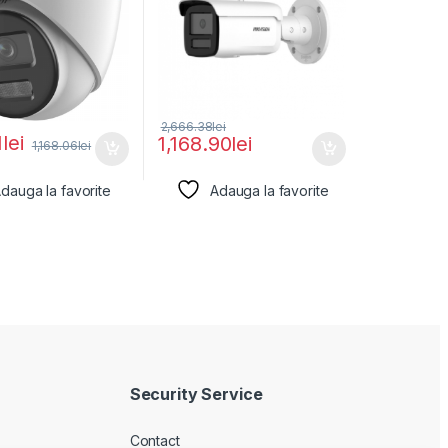
2,666.38
lei
1
lei
1,168.90
lei
1,168.06
lei
dauga la favorite
Adauga la favorite
Security Service
Contact