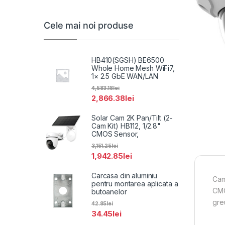
Cele mai noi produse
HB410(SGSH) BE6500
Whole Home Mesh WiFi7,
1× 2.5 GbE WAN/LAN
4,583.18
lei
2,866.38
lei
Solar Cam 2K Pan/Tilt (2-
Cam Kit) HB112, 1/2.8"
CMOS Sensor,
3,151.25
lei
1,942.85
lei
Carcasa din aluminiu
Cam
pentru montarea aplicata a
CMO
butoanelor
gre
42.85
lei
34.45
lei