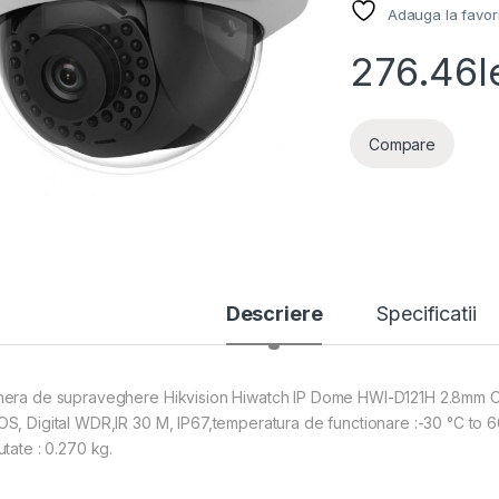
Adauga la favor
276.46
l
Compare
Descriere
Specificatii
era de supraveghere Hikvision Hiwatch IP Dome HWI-D121H 2.8mm C
S, Digital WDR,IR 30 M, IP67,temperatura de functionare :-30 °C to 
utate : 0.270 kg.