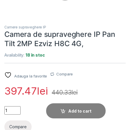
Camere supraveghere IP
Camera de supraveghere IP Pan
Tilt 2MP Ezviz H8C 4G,
Availability:
18 în stoc
Compare
Adauga la favorite
397.47
lei
440.33
lei
Camera de supraveghere IP Pan Tilt 2MP Ezviz H8C 4G, quant
Add to cart
Compare