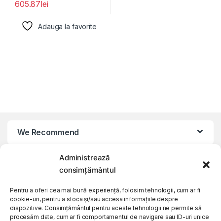
605.87
lei
Adauga la favorite
We Recommend
Administrează
My Account
consimțământul
Customer Care
Pentru a oferi cea mai bună experiență, folosim tehnologii, cum ar fi
cookie-uri, pentru a stoca și/sau accesa informațiile despre
dispozitive. Consimțământul pentru aceste tehnologii ne permite să
procesăm date, cum ar fi comportamentul de navigare sau ID-uri unice
About Us