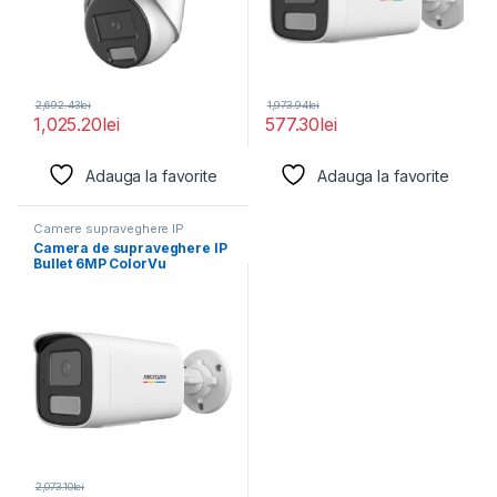
2,692.43
lei
1,973.94
lei
1,025.20
lei
577.30
lei
Adauga la favorite
Adauga la favorite
Camere supraveghere IP
Camera de supraveghere IP
Bullet 6MP ColorVu
Hikvision DS-2CD1T67G2H-
LIU(2.8MM),
2,073.10
lei