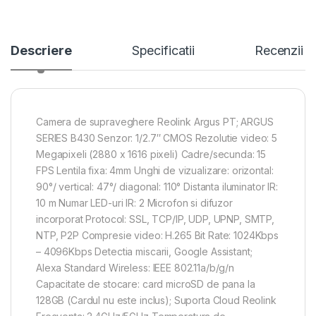
Descriere
Specificatii
Recenzii
Camera de supraveghere Reolink Argus PT; ARGUS
SERIES B430 Senzor: 1/2.7″ CMOS Rezolutie video: 5
Megapixeli (2880 x 1616 pixeli) Cadre/secunda: 15
FPS Lentila fixa: 4mm Unghi de vizualizare: orizontal:
90°/ vertical: 47°/ diagonal: 110° Distanta iluminator IR:
10 m Numar LED-uri IR: 2 Microfon si difuzor
incorporat Protocol: SSL, TCP/IP, UDP, UPNP, SMTP,
NTP, P2P Compresie video: H.265 Bit Rate: 1024Kbps
– 4096Kbps Detectia miscarii, Google Assistant;
Alexa Standard Wireless: IEEE 802.11a/b/g/n
Capacitate de stocare: card microSD de pana la
128GB (Cardul nu este inclus); Suporta Cloud Reolink