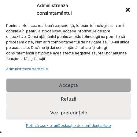
Administrează
My Account
consimțământul
Customer Care
Pentru a oferi cea mai bună experiență, folosim tehnologii, cum ar fi
cookie-uri, pentru a stoca și/sau accesa informațiile despre
dispozitive. Consimțământul pentru aceste tehnologii ne permite să
procesăm date, cum ar fi comportamentul de navigare sau ID-uri unice
About Us
pe acest site. Dacă nu îți dai consimțământul sau îți retragi
consimțământul dat poate avea afecte negative asupra unor anumite
funcționalități și funcții.
Administrează serviciile
Acceptă
Refuză
Vezi preferințele
Politică cookie-uri
Declarație de confidențialitate