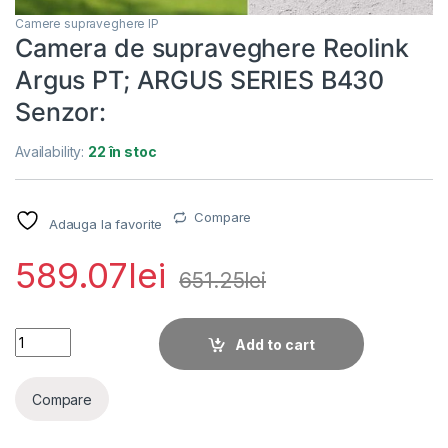
Camere supraveghere IP
Camera de supraveghere Reolink
Argus PT; ARGUS SERIES B430
Senzor:
Availability:
22 în stoc
Compare
Adauga la favorite
589.07
lei
651.25
lei
Camera de supraveghere Reolink Argus PT; ARGUS SERIES B4
Add to cart
Compare