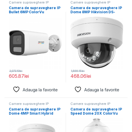
Camere supraveghere IP
Camere supraveghere IP
Camera de supraveghere IP
Camera de supraveghere IP
Bullet 6MP ColorVu
Dome 8MP Hikvision DS-
Hikvision DS-2CD1T67G2H-
2CD1183G2-LIUF(2.8MM),
LIU(2.8MM),
lentila fixa
2,073.10
lei
1,599.15
lei
605.87
lei
468.06
lei
Adauga la favorite
Adauga la favorite
Camere supraveghere IP
Camere supraveghere IP
Camera de supraveghere IP
Camera de supraveghere IP
Dome 4MP Smart Hybrid
Speed Dome 20X ColorVu
Light Hikvision
2MP Hikvision