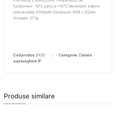
Frecventa: 2.4GHz/5GHz Temperatura de
functionare: -10°C pana la +55°C Alimentare: baterie
reincarcabila 6000mAh Dimensiuni: Φ98 x 122mm
Greutate: 477g
Cod produs:
B430
Categorie:
Camere
supraveghere IP
Produse similare