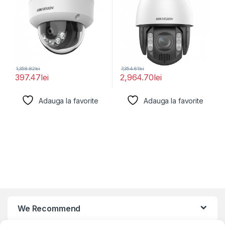
1,358.82
lei
7,354.61
lei
397.47
lei
2,964.70
lei
Adauga la favorite
Adauga la favorite
We Recommend