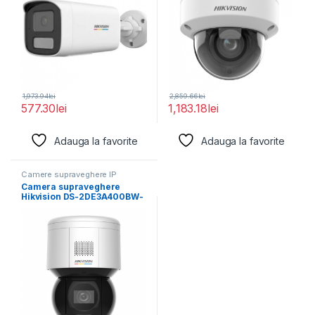
1,973.94
lei
2,859.66
lei
577.30
lei
1,183.18
lei
Adauga la favorite
Adauga la favorite
Camere supraveghere IP
Camera supraveghere
Hikvision DS-2DE3A400BW-
DE/W F1 T5 ,4MP;rezolutie
2560 × 1440@