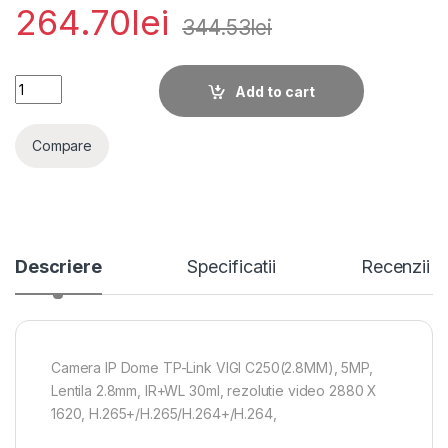
264.70
lei
344.53
lei
Camera IP Dome TP-Link VIGI C250(2.8MM), 5MP, Lentila 2.8
Add to cart
Compare
Descriere
Specificatii
Recenzii
Camera IP Dome TP-Link VIGI C250(2.8MM), 5MP,
Lentila 2.8mm, IR+WL 30ml, rezolutie video 2880 X
1620, H.265+/H.265/H.264+/H.264,