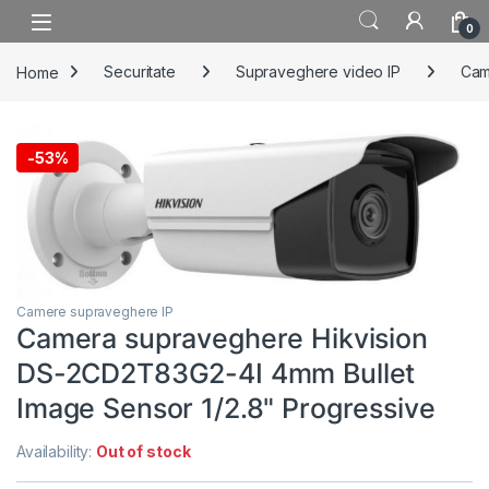
Skip to navigation
Skip to content
0
Home
Securitate
Supraveghere video IP
Cam
-
53%
Camere supraveghere IP
Camera supraveghere Hikvision
DS-2CD2T83G2-4I 4mm Bullet
Image Sensor 1/2.8" Progressive
Availability:
Out of stock