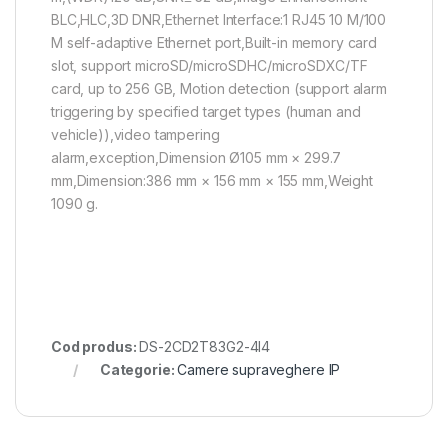
BLC,HLC,3D DNR,Ethernet Interface:1 RJ45 10 M/100
M self-adaptive Ethernet port,Built-in memory card
slot, support microSD/microSDHC/microSDXC/TF
card, up to 256 GB, Motion detection (support alarm
triggering by specified target types (human and
vehicle)),video tampering
alarm,exception,Dimension Ø105 mm × 299.7
mm,Dimension:386 mm × 156 mm × 155 mm,Weight
1090 g.
Cod produs:
DS-2CD2T83G2-4I4
Categorie:
Camere supraveghere IP