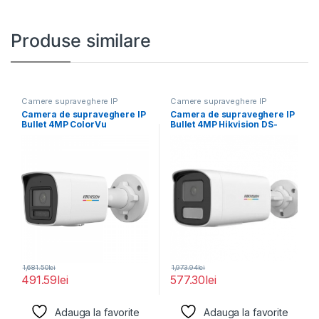
Produse similare
Camere supraveghere IP
Camere supraveghere IP
Camera de supraveghere IP
Camera de supraveghere IP
Bullet 4MP ColorVu
Bullet 4MP Hikvision DS-
Hikvision DS-2CD1047G2H-
2CD1T47G2H-LIU(4MM),
LIU(2.8MM),
lentila fixa:
1,681.50
lei
1,973.94
lei
491.59
lei
577.30
lei
Adauga la favorite
Adauga la favorite