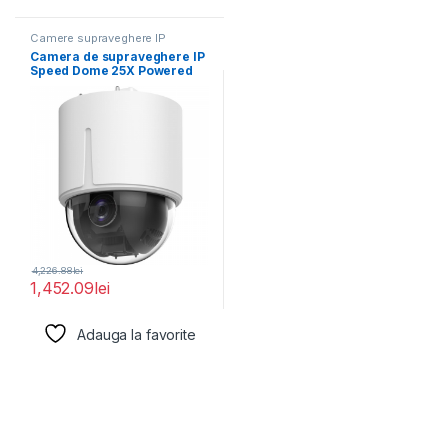
Camere supraveghere IP
Camera de supraveghere IP
Speed Dome 25X Powered
by DarkFighter
4,226.88
lei
1,452.09
lei
Adauga la favorite