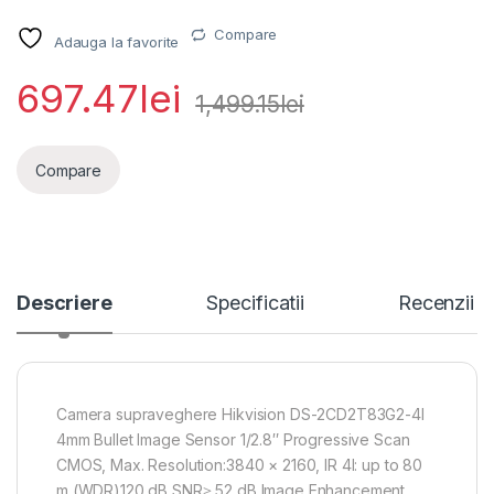
Compare
Adauga la favorite
697.47
lei
1,499.15
lei
Compare
Descriere
Specificatii
Recenzii
Camera supraveghere Hikvision DS-2CD2T83G2-4I
4mm Bullet Image Sensor 1/2.8″ Progressive Scan
CMOS, Max. Resolution:3840 × 2160, IR 4I: up to 80
m,(WDR)120 dB,SNR≥ 52 dB,Image Enhancement