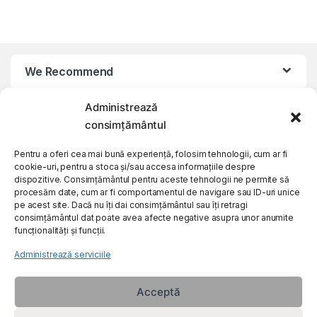
We Recommend
Administrează
My Account
consimțământul
Customer Care
Pentru a oferi cea mai bună experiență, folosim tehnologii, cum ar fi
cookie-uri, pentru a stoca și/sau accesa informațiile despre
dispozitive. Consimțământul pentru aceste tehnologii ne permite să
procesăm date, cum ar fi comportamentul de navigare sau ID-uri unice
About Us
pe acest site. Dacă nu îți dai consimțământul sau îți retragi
consimțământul dat poate avea afecte negative asupra unor anumite
funcționalități și funcții.
Administrează serviciile
Acceptă