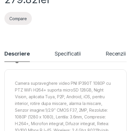
Compare
Descriere
Specificatii
Recenzii
Camera supraveghere video PNI IP390T 1080P cu
PTZ WiFi H264+ suporta microSD 128GB, Night
Vision, aplicatia Tuya, P2P, Android, iOS, pentru
interior, rotire dupa miscare, alarma la miscare,
Senzor imagine:1/2.9″ CMOS F37, 2MP, Rezolutie:
1080P (1280 x 1080), Lentila: 3.6mm, Compresie:
H.264+, Microfon integrat, Difuzor integrat, Retea:
10/100 Mbps RJ-45, Wireless: 2.4 Ghz 802.11b/g/n,