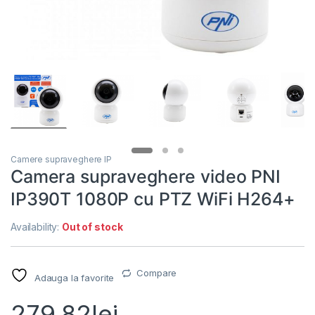
Camere supraveghere IP
Camera supraveghere video PNI
IP390T 1080P cu PTZ WiFi H264+
Availability:
Out of stock
Compare
Adauga la favorite
279.82
lei