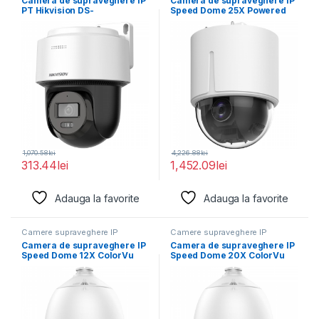
Camera de supraveghere IP
Camera de supraveghere IP
PT Hikvision DS-
Speed Dome 25X Powered
2DE2C400MWG-E(2.8MM),
by DarkFighter
lentila fixa: 2.8mm,
1,070.58
lei
4,226.88
lei
313.44
lei
1,452.09
lei
Adauga la favorite
Adauga la favorite
Camere supraveghere IP
Camere supraveghere IP
Camera de supraveghere IP
Camera de supraveghere IP
Speed Dome 12X ColorVu
Speed Dome 20X ColorVu
4MP Hikvision
2MP Hikvision