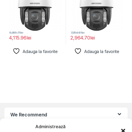
9,385.71
lei
7,354.61
lei
4,115.96
lei
2,964.70
lei
Adauga la favorite
Adauga la favorite
We Recommend
Administrează
My Account