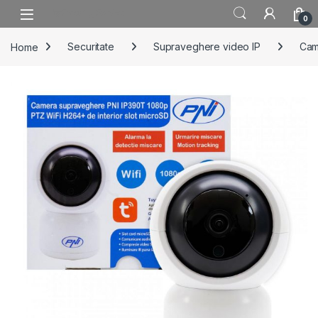
Skip to navigation
Skip to content
0
Home
Securitate
Supraveghere video IP
Cam