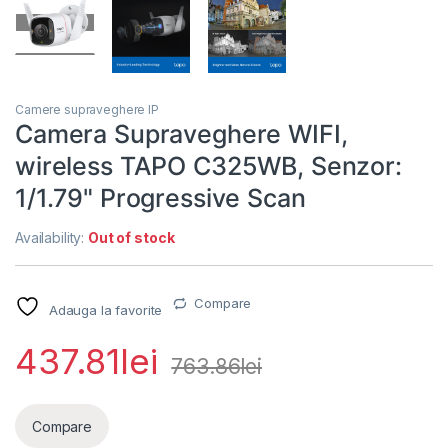
Camere supraveghere IP
Camera Supraveghere WIFI,
wireless TAPO C325WB, Senzor:
1/1.79" Progressive Scan
Availability:
Out of stock
Compare
Adauga la favorite
437.81
lei
763.86
lei
Compare