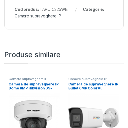
Cod produs:
TAPO C325WB
Categorie:
Camere supraveghere IP
Produse similare
Camere supraveghere IP
Camere supraveghere IP
Camera de supraveghere IP
Camera de supraveghere IP
Dome 8MP Hikvision DS-
Bullet 6MP ColorVu
2CD2787G2HT- LIZS(2.8-
Hikvision DS-2CD1067G2H-
12MM)(EF), lentila
LIU(2.8MM),