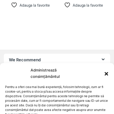
Adauga la favorite
Adauga la favorite
We Recommend
Administrează
My Account
consimțământul
Pentru a oferi cea mai bună experiență, folosim tehnologii, cum ar fi
Customer Care
cookie-uri, pentru a stoca și/sau accesa informațiile despre
dispozitive. Consimțământul pentru aceste tehnologii ne permite să
procesăm date, cum ar fi comportamentul de navigare sau ID-uri unice
About Us
pe acest site. Dacă nu îți dai consimțământul sau îți retragi
consimțământul dat poate avea afecte negative asupra unor anumite