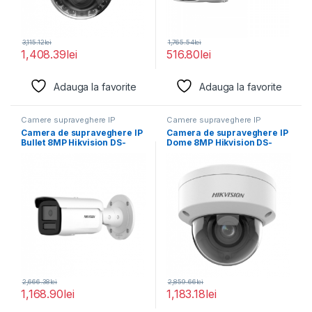
3,115.12
lei
1,765.54
lei
1,408.39
lei
516.80
lei
Adauga la favorite
Adauga la favorite
Camere supraveghere IP
Camere supraveghere IP
Camera de supraveghere IP
Camera de supraveghere IP
Bullet 8MP Hikvision DS-
Dome 8MP Hikvision DS-
2CD2T86G2H-2I(2.8MM)
2CD2786G2HT- IZS(2.8-
(EF), lentila
12MM)(EF), lentila
2,666.38
lei
2,859.66
lei
1,168.90
lei
1,183.18
lei