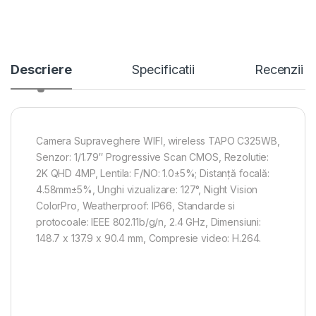
Descriere
Specificatii
Recenzii
Camera Supraveghere WIFI, wireless TAPO C325WB,
Senzor: 1/1.79″ Progressive Scan CMOS, Rezolutie:
2K QHD 4MP, Lentila: F/NO: 1.0±5%; Distanță focală:
4.58mm±5%, Unghi vizualizare: 127°, Night Vision
ColorPro, Weatherproof: IP66, Standarde si
protocoale: IEEE 802.11b/g/n, 2.4 GHz, Dimensiuni:
148.7 x 137.9 x 90.4 mm, Compresie video: H.264.