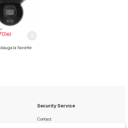
ei
70
lei
dauga la favorite
Security Service
Contact
Despre noi