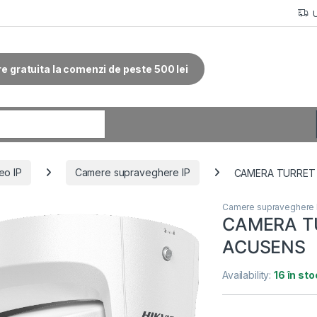
re gratuita la comenzi de peste 500 lei
r:
eo IP
Camere supraveghere IP
CAMERA TURRET
Camere supraveghere 
CAMERA T
ACUSENS
Availability:
16 în sto