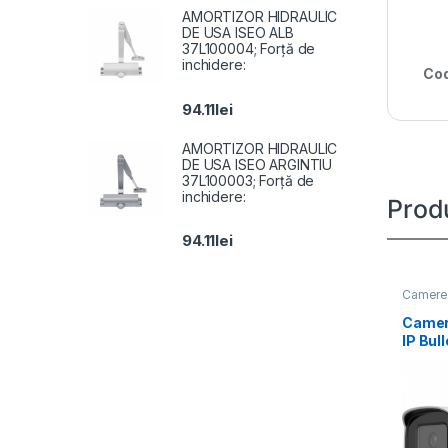
AMORTIZOR HIDRAULIC
DE USA ISEO ALB
37L100004; Forță de
inchidere:
Cod
94.11
lei
AMORTIZOR HIDRAULIC
DE USA ISEO ARGINTIU
37L100003; Forță de
inchidere:
Prod
94.11
lei
Camere 
Camer
IP Bul
Hikvis
2CD1
LIU(2