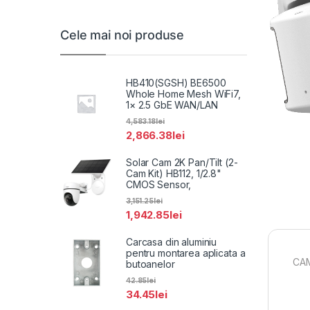
Cele mai noi produse
HB410(SGSH) BE6500
Whole Home Mesh WiFi7,
1× 2.5 GbE WAN/LAN
4,583.18
lei
2,866.38
lei
Solar Cam 2K Pan/Tilt (2-
Cam Kit) HB112, 1/2.8"
CMOS Sensor,
3,151.25
lei
1,942.85
lei
Carcasa din aluminiu
pentru montarea aplicata a
CA
butoanelor
42.85
lei
34.45
lei