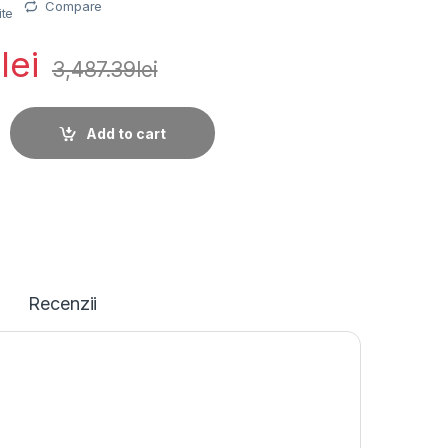
Compare
ite
2
lei
3,487.39
lei
MM 8MP IR30M ACUSENS quantity
Add to cart
Recenzii