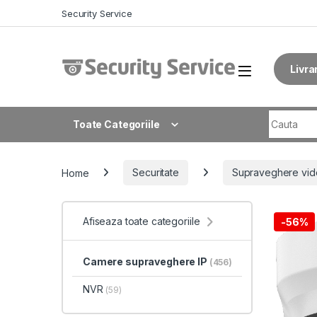
Skip to navigation
Skip to content
Security Service
Livra
Search fo
Toate Categoriile
Home
Securitate
Supraveghere vid
Afiseaza toate categoriile
-
56%
Camere supraveghere IP
(456)
NVR
(59)