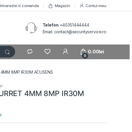
Urmareste-ti comanda
Magazin
Contul meu
Telefon
+40351444444
Email: contact@securityservice.ro
0.00
lei
0
 4MM 8MP IR30M ACUSENS
IP
URRET 4MM 8MP IR30M
c