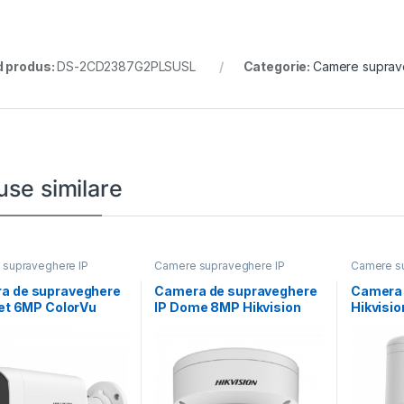
 produs:
DS-2CD2387G2PLSUSL
Categorie:
Camere suprav
use similare
supraveghere IP
Camere supraveghere IP
Camere su
a de supraveghere
Camera de supraveghere
Camera 
let 6MP ColorVu
IP Dome 8MP Hikvision
Hikvisio
ion DS-
DS-2CD2787G2HT-
2DE3A4
T67G2H-
LIZS(2.8-12MM)(EF),
,4MP;re
.8MM),
lentila
1440@