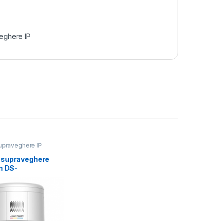
eghere IP
praveghere IP
supraveghere
n DS-
00BW-DE/W F1 T5
zolutie 2560 ×