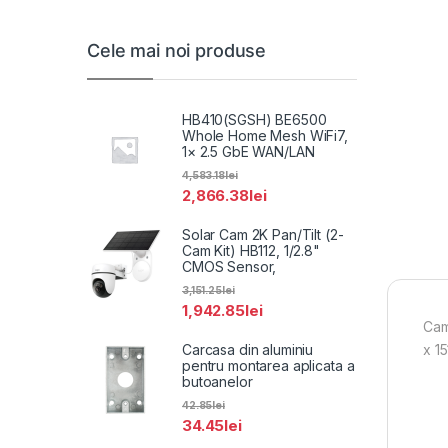
Cele mai noi produse
HB410(SGSH) BE6500
Whole Home Mesh WiFi7,
1× 2.5 GbE WAN/LAN
4,583.18
lei
2,866.38
lei
Solar Cam 2K Pan/Tilt (2-
Cam Kit) HB112, 1/2.8"
CMOS Sensor,
3,151.25
lei
1,942.85
lei
Cam
Carcasa din aluminiu
x 1
pentru montarea aplicata a
butoanelor
42.85
lei
34.45
lei