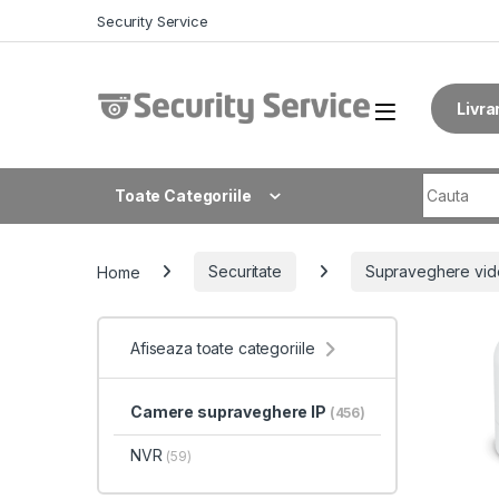
Skip to navigation
Skip to content
Security Service
Livra
Search fo
Toate Categoriile
Home
Securitate
Supraveghere vid
Afiseaza toate categoriile
Camere supraveghere IP
(456)
NVR
(59)