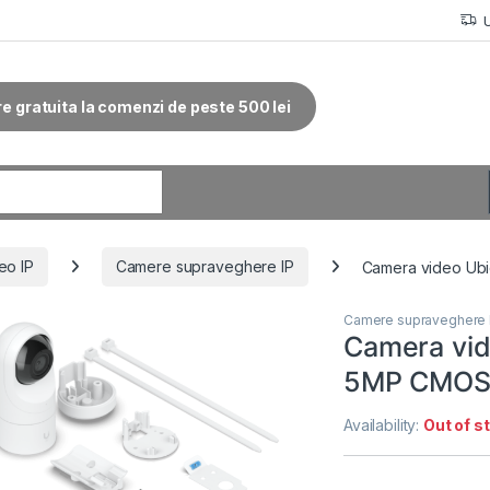
re gratuita la comenzi de peste 500 lei
r:
eo IP
Camere supraveghere IP
Camera video Ubiq
Camere supraveghere 
Camera vide
5MP CMOS,
Availability:
Out of s