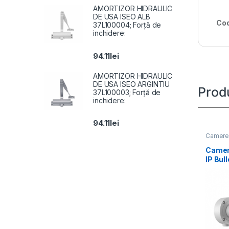
AMORTIZOR HIDRAULIC
DE USA ISEO ALB
Cod
37L100004; Forță de
inchidere:
94.11
lei
AMORTIZOR HIDRAULIC
DE USA ISEO ARGINTIU
Prod
37L100003; Forță de
inchidere:
94.11
lei
Camere 
Camer
IP Bul
DS-2
IZS(2.