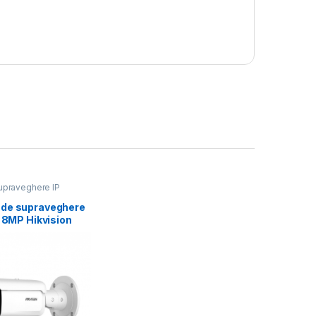
praveghere IP
de supraveghere
t 8MP Hikvision
2T86G2H-
) (EF), lentila