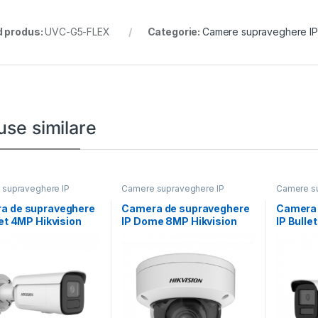
 produs:
UVC-G5-FLEX
Categorie:
Camere supraveghere IP
use similare
supraveghere IP
Camere supraveghere IP
Camere su
a de supraveghere
Camera de supraveghere
Camera 
let 4MP Hikvision
IP Dome 8MP Hikvision
IP Bulle
CD2646G2HT-
DS-2CD2787G2HT-
DS-2CD
8-12MM)(EF), lentila
LIZS(2.8-12MM)(EF),
2I(2.8MM
lentila