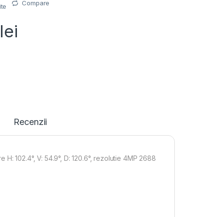
Compare
ite
lei
Recenzii
H: 102.4°, V: 54.9°, D: 120.6°, rezolutie 4MP 2688