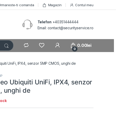
Urmareste-ti comanda
Magazin
Contul meu
Telefon
+40351444444
Email: contact@securityservice.ro
0.00
lei
0
uiti UniFi, IPX4, senzor 5MP CMOS, unghi de
IP
o Ubiquiti UniFi, IPX4, senzor
 unghi de
tock