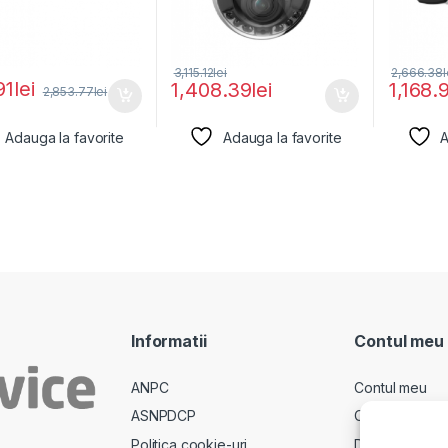
3,115.12
lei
2,666.38
l
91
lei
1,408.39
lei
1,168.
2,853.77
lei
Adauga la favorite
Adauga la favorite
A
Informatii
Contul meu
ANPC
Contul meu
ASNPDCP
Comenzi
Politica cookie-uri
Descarcari