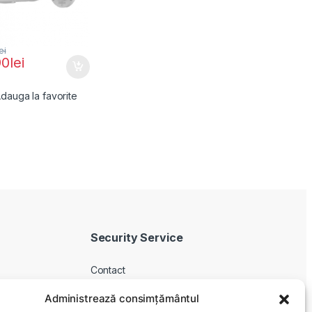
ei
90
lei
dauga la favorite
Security Service
Contact
Despre noi
Administrează consimțământul
Livrare produse