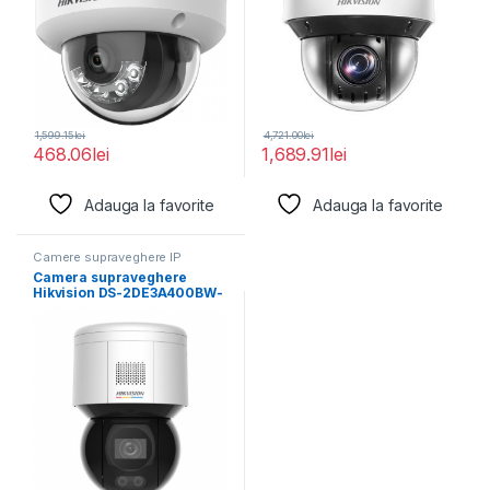
1,599.15
lei
4,721.00
lei
468.06
lei
1,689.91
lei
Adauga la favorite
Adauga la favorite
Camere supraveghere IP
Camera supraveghere
Hikvision DS-2DE3A400BW-
DE/W F1 T5 ,4MP;rezolutie
2560 × 1440@