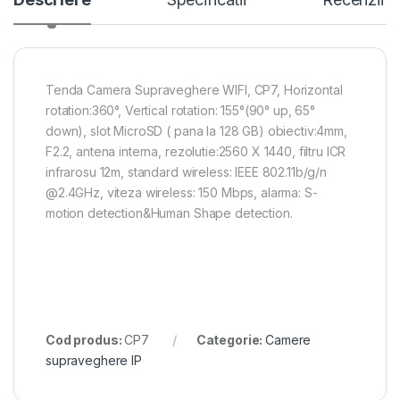
Tenda Camera Supraveghere WIFI, CP7, Horizontal
rotation:360°, Vertical rotation: 155°(90° up, 65°
down), slot MicroSD ( pana la 128 GB) obiectiv:4mm,
F2.2, antena interna, rezolutie:2560 X 1440, filtru ICR
infrarosu 12m, standard wireless: IEEE 802.11b/g/n
@2.4GHz, viteza wireless: 150 Mbps, alarma: S-
motion detection&Human Shape detection.
Cod produs:
CP7
Categorie:
Camere
supraveghere IP