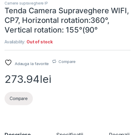
Camere supraveghere IP
Tenda Camera Supraveghere WIFI,
CP7, Horizontal rotation:360°,
Vertical rotation: 155°(90°
Availability:
Out of stock
Compare
Adauga la favorite
273.94
lei
Compare
Descriere
Specificatii
Recenzii