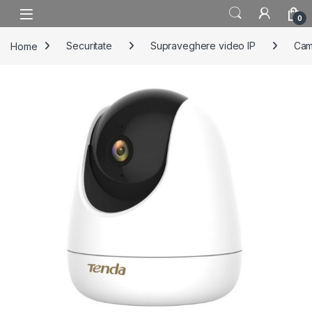
Skip to navigation
Skip to content
0
Home
Securitate
Supraveghere video IP
Cam