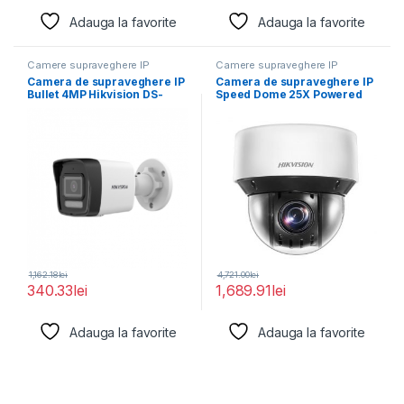
Adauga la favorite
Adauga la favorite
Camere supraveghere IP
Camere supraveghere IP
Camera de supraveghere IP
Camera de supraveghere IP
Bullet 4MP Hikvision DS-
Speed Dome 25X Powered
2CD1043G2-LIU(2.8MM),
by DarkFighter2MP
lentila fixa:
1,162.18
lei
4,721.00
lei
340.33
lei
1,689.91
lei
Adauga la favorite
Adauga la favorite