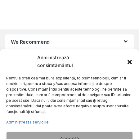
We Recommend
Administrează
My Account
consimțământul
Customer Care
Pentru a oferi cea mai bună experiență, folosim tehnologii, cum ar fi
cookie-uri, pentru a stoca și/sau accesa informațiile despre
dispozitive. Consimțământul pentru aceste tehnologii ne permite să
procesăm date, cum ar fi comportamentul de navigare sau ID-uri unice
About Us
pe acest site. Dacă nu îți dai consimțământul sau îți retragi
consimțământul dat poate avea afecte negative asupra unor anumite
funcționalități și funcții.
Administrează serviciile
Acceptă