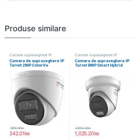
Produse similare
Camere supraveghere IP
Camere supraveghere IP
Camera de supraveghere IP
Camera de supraveghere IP
Turret 2MP ColorVu
Turret 8MP Smart Hybrid
Hikvision DS-2CD1327G2H-
Light with
LIU(2.8MM),
1,168.06
lei
2,692.43
lei
342.01
lei
1,025.20
lei