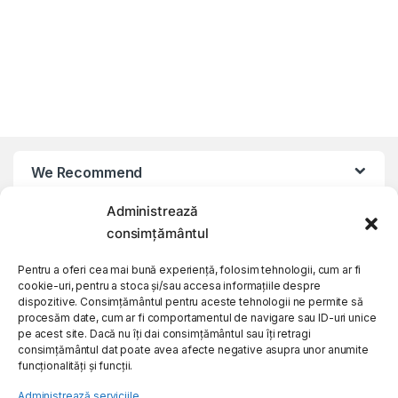
We Recommend
Administrează
My Account
consimțământul
Pentru a oferi cea mai bună experiență, folosim tehnologii, cum ar fi
Customer Care
cookie-uri, pentru a stoca și/sau accesa informațiile despre
dispozitive. Consimțământul pentru aceste tehnologii ne permite să
procesăm date, cum ar fi comportamentul de navigare sau ID-uri unice
About Us
pe acest site. Dacă nu îți dai consimțământul sau îți retragi
consimțământul dat poate avea afecte negative asupra unor anumite
funcționalități și funcții.
Administrează serviciile