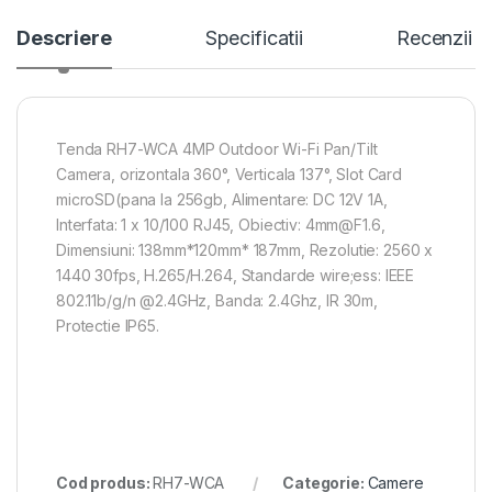
Descriere
Specificatii
Recenzii
Tenda RH7-WCA 4MP Outdoor Wi-Fi Pan/Tilt
Camera, orizontala 360°, Verticala 137°, Slot Card
microSD(pana la 256gb, Alimentare: DC 12V 1A,
Interfata: 1 x 10/100 RJ45, Obiectiv: 4mm@F1.6,
Dimensiuni: 138mm*120mm* 187mm, Rezolutie: 2560 x
1440 30fps, H.265/H.264, Standarde wire;ess: IEEE
802.11b/g/n @2.4GHz, Banda: 2.4Ghz, IR 30m,
Protectie IP65.
Cod produs:
RH7-WCA
Categorie:
Camere