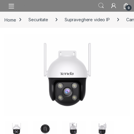
Skip to navigation
Skip to content
0
Home
Securitate
Supraveghere video IP
Cam