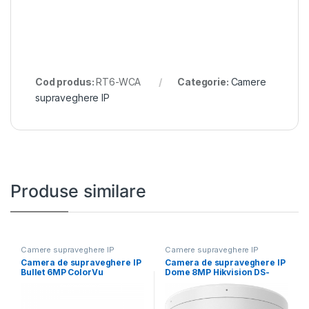
Cod produs:
RT6-WCA
Categorie:
Camere
supraveghere IP
Produse similare
Camere supraveghere IP
Camere supraveghere IP
Camera de supraveghere IP
Camera de supraveghere IP
Bullet 6MP ColorVu
Dome 8MP Hikvision DS-
Hikvision DS-2CD1067G2H-
2CD1183G2-LIUF(2.8MM),
LIU(2.8MM),
lentila fixa