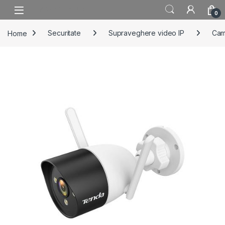
Skip to navigation
Skip to content
0
Home
Securitate
Supraveghere video IP
Cam