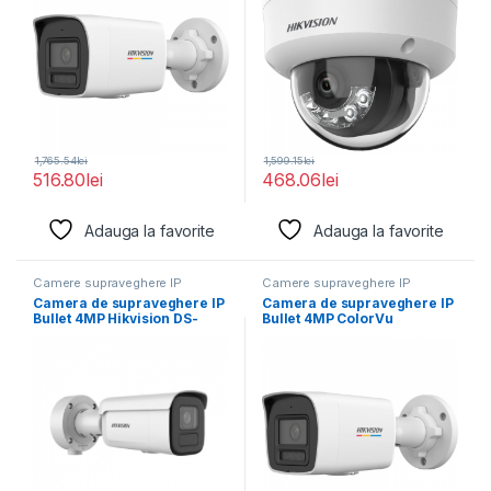
1,765.54
lei
1,599.15
lei
516.80
lei
468.06
lei
Adauga la favorite
Adauga la favorite
Camere supraveghere IP
Camere supraveghere IP
Camera de supraveghere IP
Camera de supraveghere IP
Bullet 4MP Hikvision DS-
Bullet 4MP ColorVu
2CD2646G2HT- IZS(2.8-
Hikvision DS-2CD1047G2H-
12MM)(EF), lentila
LIU(2.8MM),