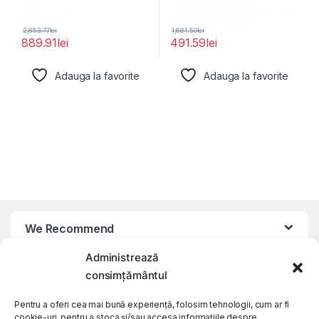
2,853.77
lei
1,681.50
lei
889.91
lei
491.59
lei
Adauga la favorite
Adauga la favorite
We Recommend
Administrează
My Account
consimțământul
Pentru a oferi cea mai bună experiență, folosim tehnologii, cum ar fi
Customer Care
cookie-uri, pentru a stoca și/sau accesa informațiile despre