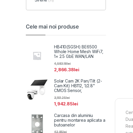
(11)
Cele mai noi produse
HB410(SGSH) BE6500
Whole Home Mesh WiFi7,
1× 2.5 GbE WAN/LAN
4,583.18
lei
2,866.38
lei
Solar Cam 2K Pan/Tilt (2-
Cam Kit) HB112, 1/2.8"
CMOS Sensor,
3,151.25
lei
1,942.85
lei
Cen
Carcasa din aluminiu
Dua
pentru montarea aplicata a
butoanelor
Rea
42.85
lei
sup