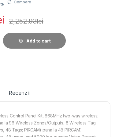
Compare
ite
ei
2,252.93
lei
a cu 96 zone AX PRO Hikvision DS-PWA96-M-WE, quantity
Add to cart
Recenzii
ess Control Panel Kit, 868MHz two-way wireless;
na la 96 Wireless Zones/Outputs, 8 Wireless Tag
rs, 48 Tags; PIRCAM( pana la 48 PIRCAM)
eas, 48 users, and 5000 log events; Voice Prompt;