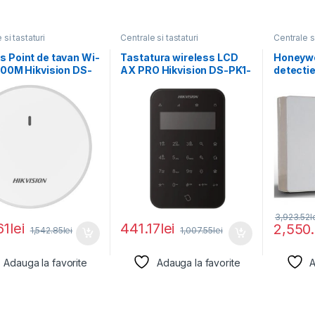
 si tastaturi
Centrale si tastaturi
Centrale si
 Point de tavan Wi-
Tastatura wireless LCD
Honeywe
000M Hikvision DS-
AX PRO Hikvision DS-PK1-
detectie
22E-SI; 1
LT-WE/BK, 868MHz two-
IAS Lite,
way Tri-X
3,923.52
l
61
lei
441.17
lei
2,550
1,542.85
lei
1,007.55
lei
Adauga la favorite
Adauga la favorite
A