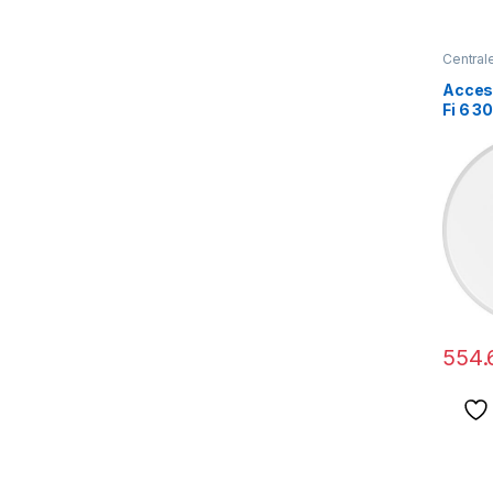
Centrale
Access
Fi 6 3
3WAP6
554.