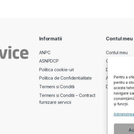
Informatii
Contul meu
ANPC
Contul meu
ASNPDCP
Comenzi
Politica cookie-uri
Descarcari
Pentru a ofe
Politica de Confidentialitate
Adrese
pentru a st
Termeni si Conditii
Detalii cont
aceste tehn
navigare sau
Termeni si Conditii – Contract
consimțămân
furnizare servicii
și funcții.
Administrea
Ac