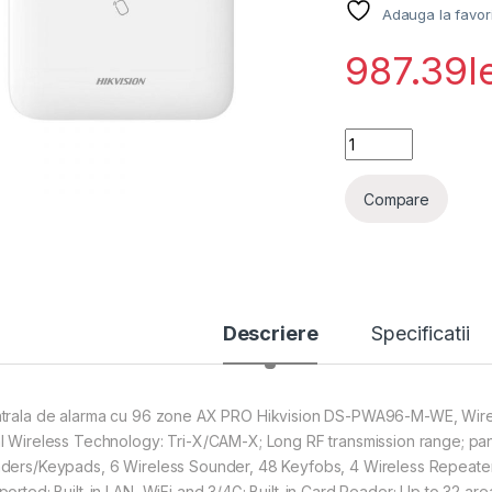
Adauga la favor
987.39
l
Centrala de alarm
Compare
Descriere
Specificatii
trala de alarma cu 96 zone AX PRO Hikvision DS-PWA96-M-WE, Wirel
l Wireless Technology: Tri-X/CAM-X; Long RF transmission range; pa
ders/Keypads, 6 Wireless Sounder, 48 Keyfobs, 4 Wireless Repeate
ported; Built-in LAN, WiFi and 3/4G; Built-in Card Reader; Up to 32 ar