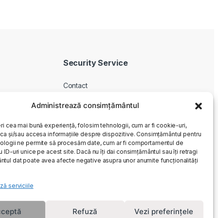
Security Service
Contact
Despre noi
Administrează consimțământul
Livrare produse
ri cea mai bună experiență, folosim tehnologii, cum ar fi cookie-uri,
Service si garantie
oca și/sau accesa informațiile despre dispozitive. Consimțământul pentru
Cum cumpar
ologii ne permite să procesăm date, cum ar fi comportamentul de
 ID-uri unice pe acest site. Dacă nu îți dai consimțământul sau îți retragi
Returnari
tul dat poate avea afecte negative asupra unor anumite funcționalități
ză serviciile
ceptă
Refuză
Vezi preferințele