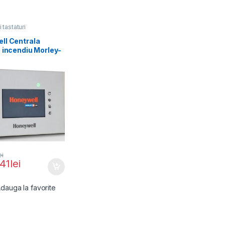
 tastaturi
ll Centrala
 incendiu Morley-
 1 linie cu 32
ei
.41
lei
dauga la favorite