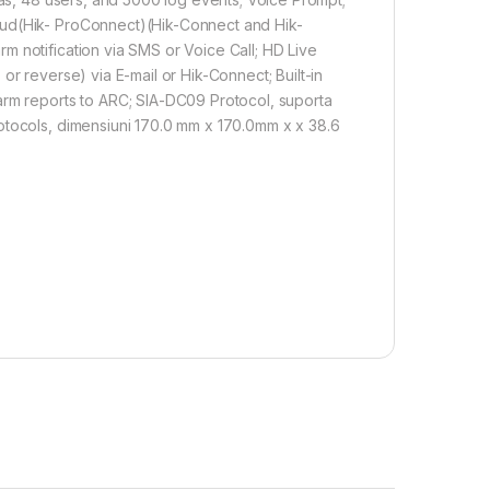
oud(Hik- ProConnect)(Hik-Connect and Hik-
m notification via SMS or Voice Call; HD Live
or reverse) via E-mail or Hik-Connect; Built-in
arm reports to ARC; SIA-DC09 Protocol, suporta
otocols, dimensiuni 170.0 mm x 170.0mm x x 38.6