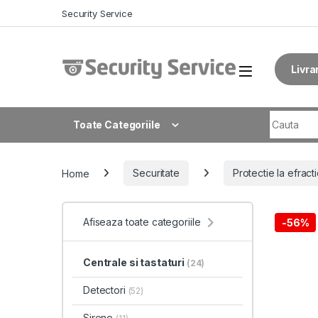
Skip to navigation
Skip to content
Security Service
Livra
Search fo
Toate Categoriile
Home
Securitate
Protectie la efract
Afiseaza toate categoriile
-
56%
Centrale si tastaturi
(24)
Detectori
(52)
Sirene