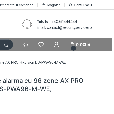
Urmareste-ti comanda
Magazin
Contul meu
Telefon
+40351444444
Email: contact@securityservice.ro
0.00
lei
0
zone AX PRO Hikvision DS-PWA96-M-WE,
e alarma cu 96 zone AX PRO
 DS-PWA96-M-WE,