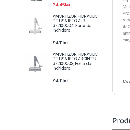
34.45
lei
Mul
Pro
AMORTIZOR HIDRAULIC
Vid
DE USA ISEO ALB
37L100004; Forță de
452
inchidere:
amb
mm,
94.11
lei
AMORTIZOR HIDRAULIC
DE USA ISEO ARGINTIU
37L100003; Forță de
inchidere:
94.11
lei
Cod
Prod