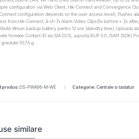
tiple configuration via Web Client, Hik-Connect and Convergence Cl
Connect configuration depends on the user access level); Pushes alar
eos from Hik-Connect; 4-ch 7s Alarm Video Clips(5s before + 2s after, 
0mAh lithium backup battery pentru 12 ore (standby time); Uploads al
ele formate Contact-ID asi SIA-DCS, suporta ISUP 5.0, ISAPI (SDK) Pr
 greutate 557.5 g
 produs:
DS-PWA96-M-WE
Categorie:
Centrale si tastaturi
use similare