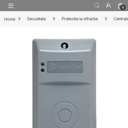
Skip to navigation
Skip to content
0
Home
Securitate
Protectie la efractie
Centrale