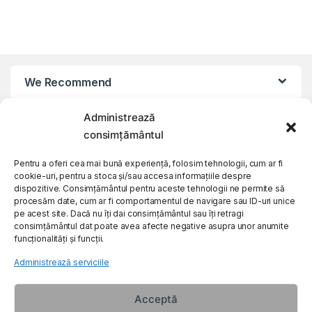
We Recommend
Administrează
My Account
consimțământul
Customer Care
Pentru a oferi cea mai bună experiență, folosim tehnologii, cum ar fi
cookie-uri, pentru a stoca și/sau accesa informațiile despre
dispozitive. Consimțământul pentru aceste tehnologii ne permite să
procesăm date, cum ar fi comportamentul de navigare sau ID-uri unice
About Us
pe acest site. Dacă nu îți dai consimțământul sau îți retragi
consimțământul dat poate avea afecte negative asupra unor anumite
funcționalități și funcții.
Administrează serviciile
Acceptă