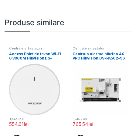
Produse similare
Centrale si tastaturi
Centrale si tastaturi
Access Point de tavan Wi-Fi
Centrala alarma hibrida AX
6 3000M Hikvision DS-
PRO Hikvision DS-PA502-96,
3WAP622E-SI; 1
EN50131 GRADE 2,
1,542.85
lei
1,746.21
lei
554.61
lei
765.54
lei