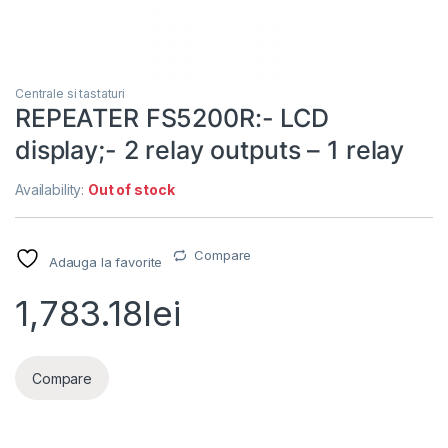
Centrale si tastaturi
REPEATER FS5200R:- LCD
display;- 2 relay outputs – 1 relay
Availability:
Out of stock
Compare
Adauga la favorite
1,783.18
lei
Compare