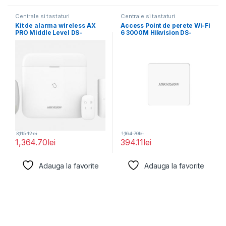
Centrale si tastaturi
Centrale si tastaturi
Kit de alarma wireless AX
Access Point de perete Wi-Fi
PRO Middle Level DS-
6 3000M Hikvision DS-
PWA96-Kit-WE,
3WAP621E-SI; 2
3,115.12
lei
1,164.70
lei
1,364.70
lei
394.11
lei
Adauga la favorite
Adauga la favorite