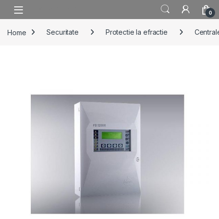
Skip to navigation
Skip to content
0
Home
Securitate
Protectie la efractie
Centrale