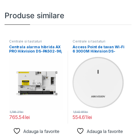
Produse similare
Centrale si tastaturi
Centrale si tastaturi
Centrala alarma hibrida AX
Access Point de tavan Wi-Fi
PRO Hikvision DS-PA502-96,
6 3000M Hikvision DS-
EN50131 GRADE 2,
3WAP622E-SI; 1
1,746.21
lei
1,542.85
lei
765.54
lei
554.61
lei
Adauga la favorite
Adauga la favorite