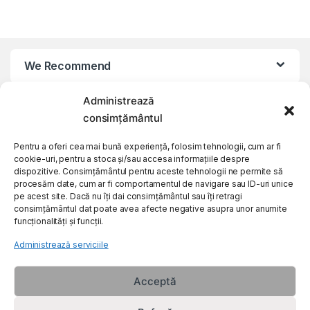
We Recommend
Administrează
My Account
consimțământul
Customer Care
Pentru a oferi cea mai bună experiență, folosim tehnologii, cum ar fi
cookie-uri, pentru a stoca și/sau accesa informațiile despre
dispozitive. Consimțământul pentru aceste tehnologii ne permite să
procesăm date, cum ar fi comportamentul de navigare sau ID-uri unice
About Us
pe acest site. Dacă nu îți dai consimțământul sau îți retragi
consimțământul dat poate avea afecte negative asupra unor anumite
funcționalități și funcții.
Administrează serviciile
Acceptă