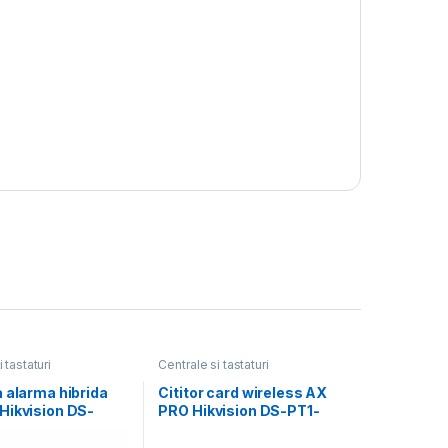
 tastaturi
Centrale si tastaturi
 alarma hibrida
Cititor card wireless AX
Hikvision DS-
PRO Hikvision DS-PT1-
6, EN50131
WE(B); 868MHz two-way
2,
Tri-