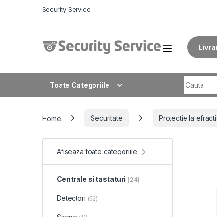
Skip to navigation
Skip to content
Security Service
Livra
Search fo
Toate Categoriile
Home
Securitate
Protectie la efract
Afiseaza toate categoriile
Centrale si tastaturi
(24)
Detectori
(52)
Sirene