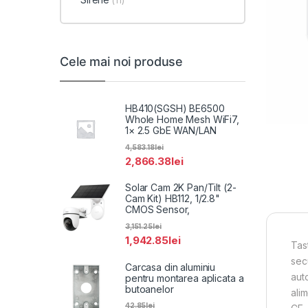
(11)
Cele mai noi produse
HB410(SGSH) BE6500
Whole Home Mesh WiFi7,
1× 2.5 GbE WAN/LAN
4,583.18
lei
2,866.38
lei
Solar Cam 2K Pan/Tilt (2-
Cam Kit) HB112, 1/2.8"
CMOS Sensor,
3,151.25
lei
1,942.85
lei
Tas
secu
Carcasa din aluminiu
aut
pentru montarea aplicata a
butoanelor
ali
42.85
lei