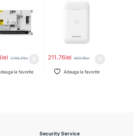
4
lei
211.76
lei
1,746.21
lei
483.18
lei
dauga la favorite
Adauga la favorite
Security Service