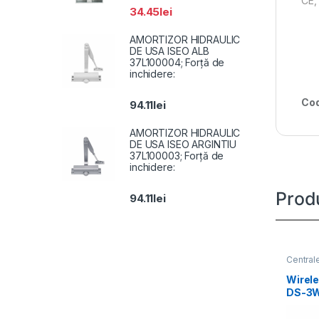
CE,
34.45
lei
AMORTIZOR HIDRAULIC
DE USA ISEO ALB
37L100004; Forță de
inchidere:
Cod
94.11
lei
AMORTIZOR HIDRAULIC
DE USA ISEO ARGINTIU
37L100003; Forță de
inchidere:
Prod
94.11
lei
Centrale
Wirele
DS-3
5Ghz 
Outdo