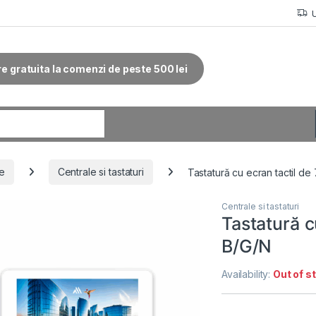
re gratuita la comenzi de peste 500 lei
r:
ie
Centrale si tastaturi
Tastatură cu ecran tactil de
Centrale si tastaturi
Tastatură c
B/G/N
Availability:
Out of s