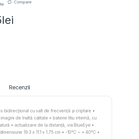
Compare
ite
5
lei
Recenzii
bidirecțional cu salt de frecvență și criptare •
magini de înaltă calitate • baterie litiu internă, cu
ură • actualizare de la distanță, via BlueEye •
dimensiune 19.3 x 11.1 x 1.75 cm • -10°C ~ + 40°C •