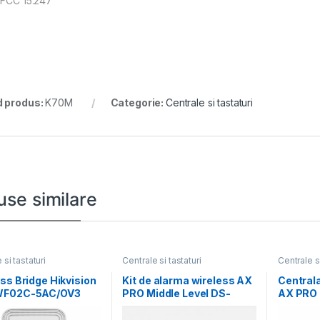
 FCC 15.247
 produs:
K70M
Categorie:
Centrale si tastaturi
use similare
 si tastaturi
Centrale si tastaturi
Centrale si
ss Bridge Hikvision
Kit de alarma wireless AX
Centrala
WF02C-5AC/OV3
PRO Middle Level DS-
AX PRO 
867Mbps 5km
PWA96-Kit-WE,
PA502-9
or Wireless CPE,
GRADE 