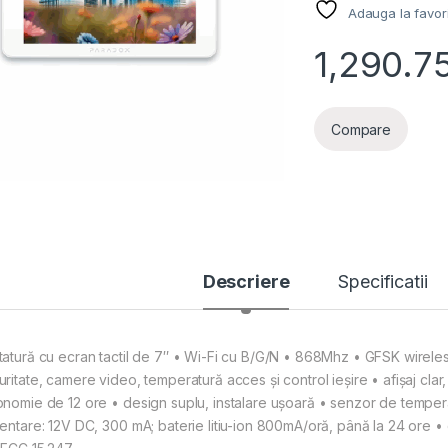
Adauga la favor
1,290.7
Compare
Descriere
Specificatii
tatură cu ecran tactil de 7″ • Wi-Fi cu B/G/N • 868Mhz • GFSK wireless 
ritate, camere video, temperatură acces și control ieșire • afișaj clar, i
onomie de 12 ore • design suplu, instalare ușoară • senzor de temperat
mentare: 12V DC, 300 mA; baterie litiu-ion 800mA/oră, până la 24 ore • 