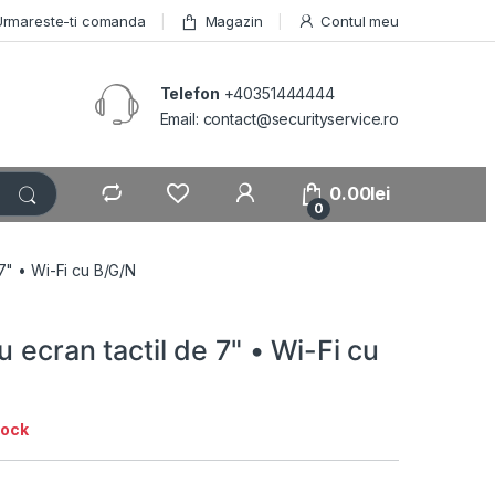
Urmareste-ti comanda
Magazin
Contul meu
Telefon
+40351444444
Email: contact@securityservice.ro
0.00
lei
0
 7" • Wi-Fi cu B/G/N
u ecran tactil de 7" • Wi-Fi cu
tock