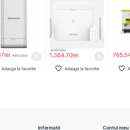
3,115.12
lei
67
lei
765.5
1,364.70
lei
667.22
lei
Adauga la favorite
Adauga la favorite
A
Informatii
Contul meu