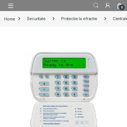
Skip to navigation
Skip to content
0
Home
Securitate
Protectie la efractie
Centrale