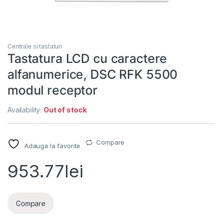
Centrale si tastaturi
Tastatura LCD cu caractere
alfanumerice, DSC RFK 5500
modul receptor
Availability:
Out of stock
Compare
Adauga la favorite
953.77
lei
Compare