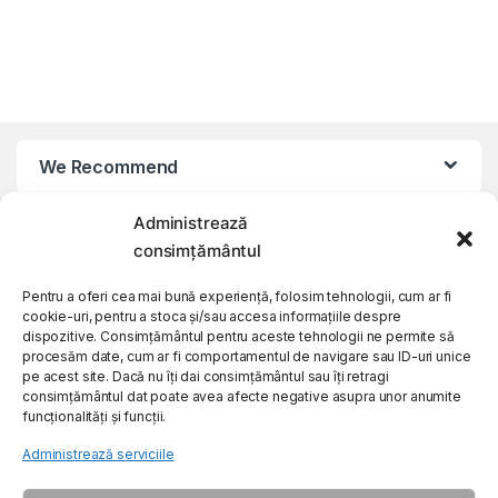
We Recommend
Administrează
My Account
consimțământul
Customer Care
Pentru a oferi cea mai bună experiență, folosim tehnologii, cum ar fi
cookie-uri, pentru a stoca și/sau accesa informațiile despre
dispozitive. Consimțământul pentru aceste tehnologii ne permite să
procesăm date, cum ar fi comportamentul de navigare sau ID-uri unice
About Us
pe acest site. Dacă nu îți dai consimțământul sau îți retragi
consimțământul dat poate avea afecte negative asupra unor anumite
funcționalități și funcții.
Administrează serviciile