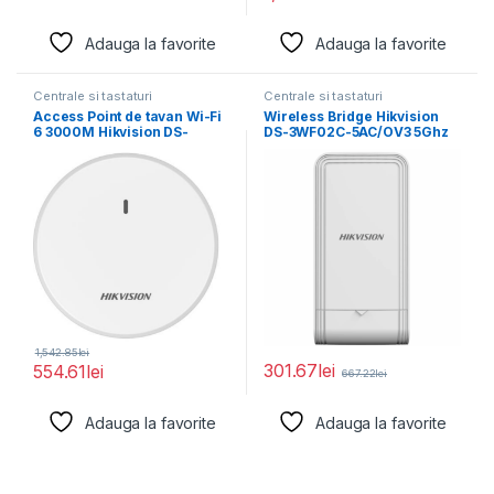
Adauga la favorite
Adauga la favorite
Centrale si tastaturi
Centrale si tastaturi
Access Point de tavan Wi-Fi
Wireless Bridge Hikvision
6 3000M Hikvision DS-
DS-3WF02C-5AC/OV3 5Ghz
3WAP622E-SI; 1
867Mbps 5km Outdoor
Wireless CPE,
1,542.85
lei
301.67
lei
554.61
lei
667.22
lei
Adauga la favorite
Adauga la favorite