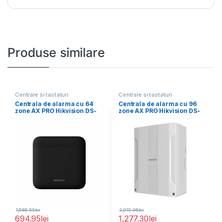
Produse similare
Centrale si tastaturi
Centrale si tastaturi
Centrala de alarma cu 64
Centrala de alarma cu 96
zone AX PRO Hikvision DS-
zone AX PRO Hikvision DS-
PWA64-L-WE,
PWA96-M2H-WE
1,586.55
lei
2,915.96
lei
694.95
lei
1,277.30
lei