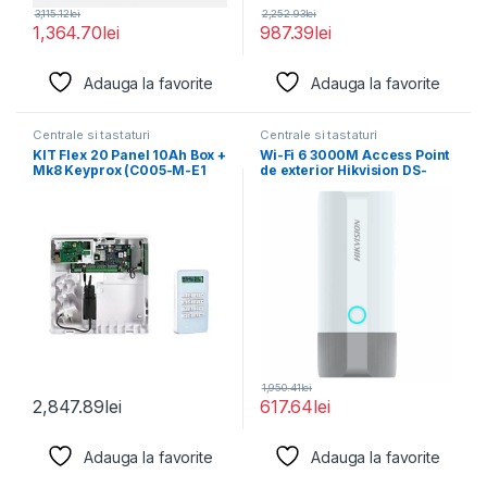
3,115.12
lei
2,252.93
lei
1,364.70
lei
987.39
lei
Adauga la favorite
Adauga la favorite
Centrale si tastaturi
Centrale si tastaturi
KIT Flex 20 Panel 10Ah Box +
Wi-Fi 6 3000M Access Point
Mk8 Keyprox (C005-M-E1
de exterior Hikvision DS-
3WAP623E-SI 1
1,950.41
lei
2,847.89
lei
617.64
lei
Adauga la favorite
Adauga la favorite