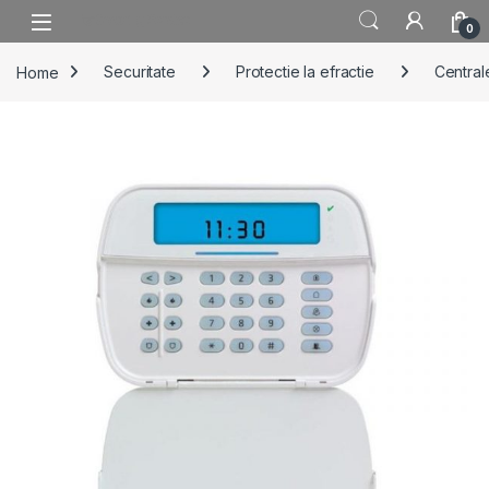
Skip to navigation
Skip to content
0
Home
Securitate
Protectie la efractie
Centrale