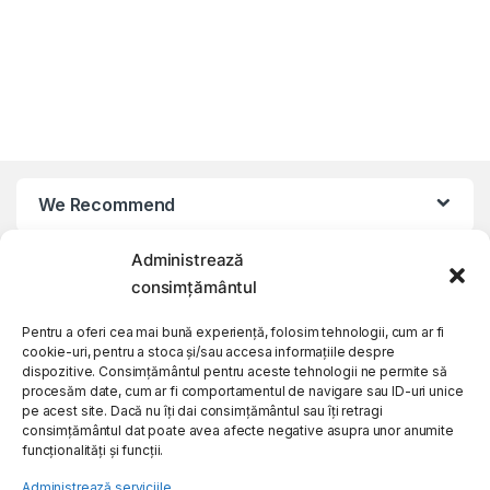
We Recommend
Administrează
My Account
consimțământul
Customer Care
Pentru a oferi cea mai bună experiență, folosim tehnologii, cum ar fi
cookie-uri, pentru a stoca și/sau accesa informațiile despre
dispozitive. Consimțământul pentru aceste tehnologii ne permite să
procesăm date, cum ar fi comportamentul de navigare sau ID-uri unice
About Us
pe acest site. Dacă nu îți dai consimțământul sau îți retragi
consimțământul dat poate avea afecte negative asupra unor anumite
funcționalități și funcții.
Administrează serviciile