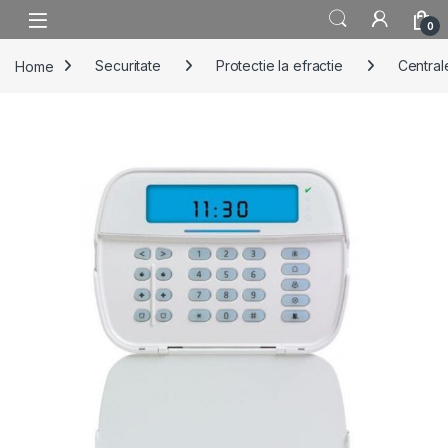
Skip to navigation
Skip to content
0
Home
Securitate
Protectie la efractie
Centrale