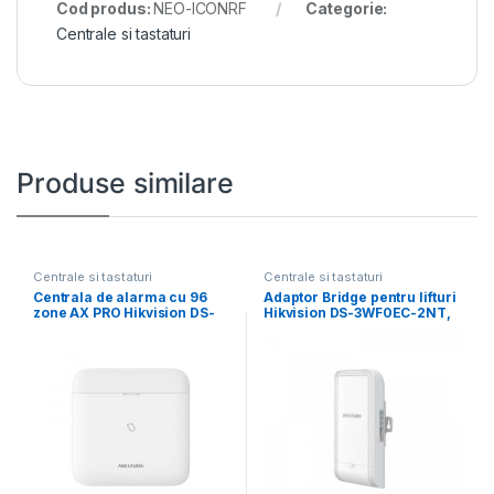
Cod produs:
NEO-ICONRF
Categorie:
Centrale si tastaturi
Produse similare
Centrale si tastaturi
Centrale si tastaturi
Centrala de alarma cu 96
Adaptor Bridge pentru lifturi
zone AX PRO Hikvision DS-
Hikvision DS-3WF0EC-2NT,
PWA96-M-WE,
distanta transmisie wireless:
500m,