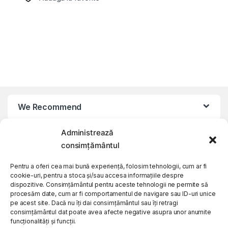
We Recommend
Administrează
My Account
consimțământul
Customer Care
Pentru a oferi cea mai bună experiență, folosim tehnologii, cum ar fi
cookie-uri, pentru a stoca și/sau accesa informațiile despre
dispozitive. Consimțământul pentru aceste tehnologii ne permite să
procesăm date, cum ar fi comportamentul de navigare sau ID-uri unice
About Us
pe acest site. Dacă nu îți dai consimțământul sau îți retragi
consimțământul dat poate avea afecte negative asupra unor anumite
funcționalități și funcții.