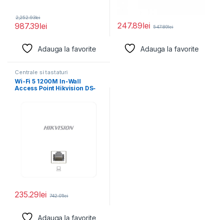
2,252.93
lei
247.89
lei
987.39
lei
547.89
lei
Adauga la favorite
Adauga la favorite
Centrale si tastaturi
Wi-Fi 5 1200M In-Wall
Access Point Hikvision DS-
3WAP521-SI 2 Gigabit
235.29
lei
742.01
lei
Adauga la favorite