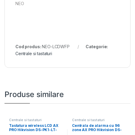
NEO
Cod produs:
NEO-LCDWFP
Categorie:
Centrale si tastaturi
Produse similare
Centrale si tastaturi
Centrale si tastaturi
Tastatura wireless LCD AX
Centrala de alarma cu 96
PRO Hikvision DS-PK1-LT-
zone AX PRO Hikvision DS-
WE/BK, 868MHz two-way
PWA96-M2H-WE