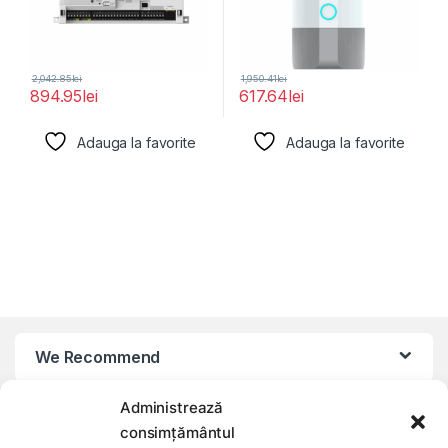
2,042.85
lei
1,950.41
lei
894.95
lei
617.64
lei
Adauga la favorite
Adauga la favorite
We Recommend
Administrează
My Account
consimțământul