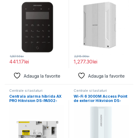
Tri-X
1,007.55
lei
2,915.96
lei
441.17
lei
1,277.30
lei
Adauga la favorite
Adauga la favorite
Centrale si tastaturi
Centrale si tastaturi
Centrala alarma hibrida AX
Wi-Fi 6 3000M Access Point
PRO Hikvision DS-PA502-
de exterior Hikvision DS-
128, EN50131 GRADE 2,
3WAP623E-SI 1