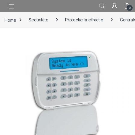
Skip to navigation
Skip to content
0
Home
Securitate
Protectie la efractie
Centrale