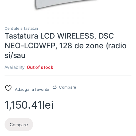
Centrale si tastaturi
Tastatura LCD WIRELESS, DSC
NEO-LCDWFP, 128 de zone (radio
si/sau
Availability:
Out of stock
Compare
Adauga la favorite
1,150.41
lei
Compare