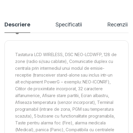
Descriere
Specificatii
Recenzii
Tastatura LCD WIRELESS, DSC NEO-LCDWFP, 128 de
zone (radio si/sau cablate), Comunicatie duplex cu
centrala prin intermediul unui modul de emisie-
receptie (transceiver stand-alone sau inclus intr-un
alt echipament PowerG – exemplu: NEO-ICONRF),
Cititor de proximitate incorporat, 32 caractere
alfanumerice, Afisare stare partitii, Ecran albastru,
Afiseaza temperatura (senzor incorporat), Terminal
programabil (intrare de zona, PGM sau temperatura
scazuta), 5 butoane cu functionalitate programabila,
Taste pentru alarma foc (Fire), alarma medicala
(Medical), panica (Panic), Compatibila cu centralele