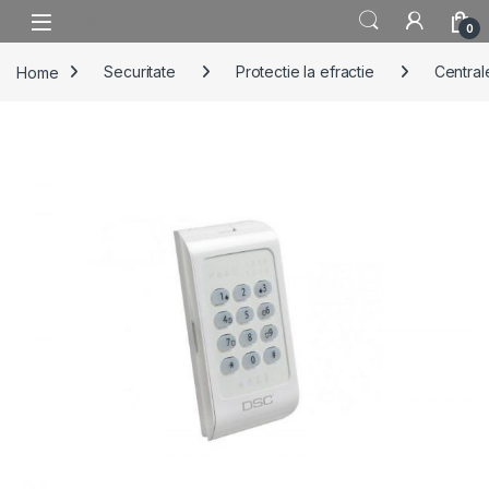
Skip to navigation
Skip to content
0
Home
Securitate
Protectie la efractie
Centrale