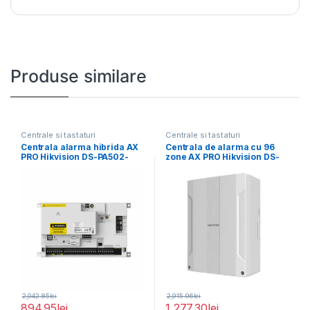
Produse similare
Centrale si tastaturi
Centrale si tastaturi
Centrala alarma hibrida AX
Centrala de alarma cu 96
PRO Hikvision DS-PA502-
zone AX PRO Hikvision DS-
128, EN50131 GRADE 2,
PWA96-M2H-WE
2,042.85
lei
2,915.96
lei
894.95
lei
1,277.30
lei