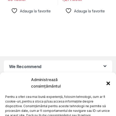
Adauga la favorite
Adauga la favorite
We Recommend
Administrează
My Account
consimțământul
Customer Care
Pentru a oferi cea mai bună experiență, folosim tehnologii, cum ar fi
cookie-uri, pentru a stoca și/sau accesa informațiile despre
dispozitive. Consimțământul pentru aceste tehnologii ne permite să
procesăm date, cum ar fi comportamentul de navigare sau ID-uri unice
About Us
pe acest site. Dacă nu îți dai consimțământul sau îți retragi