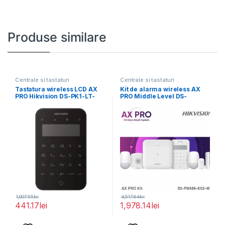
Produse similare
Centrale si tastaturi
Centrale si tastaturi
Tastatura wireless LCD AX
Kit de alarma wireless AX
PRO Hikvision DS-PK1-LT-
PRO Middle Level DS-
WE/BK, 868MHz two-way
PWA96-Kit2-WE contine:
Tri-X
1,007.55
lei
4,517.64
lei
441.17
lei
1,978.14
lei