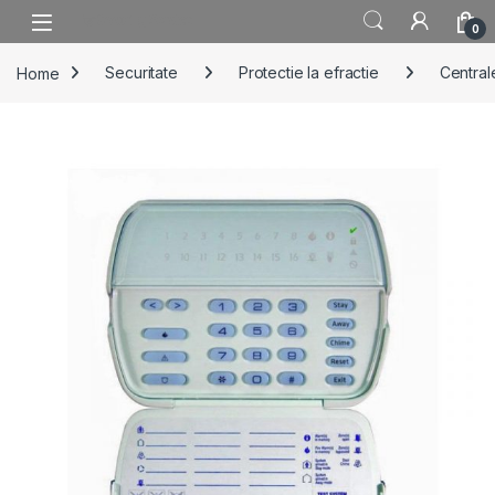
Skip to navigation
Skip to content
0
Home
Securitate
Protectie la efractie
Centrale