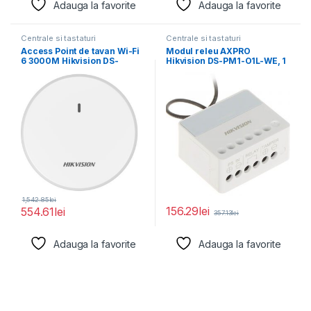
Adauga la favorite
Adauga la favorite
Centrale si tastaturi
Centrale si tastaturi
Access Point de tavan Wi-Fi
Modul releu AXPRO
6 3000M Hikvision DS-
Hikvision DS-PM1-O1L-WE, 1
3WAP622E-SI; 1
x NO/NC (0~36 V
1,542.85
lei
156.29
lei
554.61
lei
357.13
lei
Adauga la favorite
Adauga la favorite