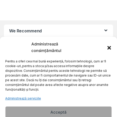
We Recommend
Administrează
My Account
consimțământul
Customer Care
Pentru a oferi cea mai bună experiență, folosim tehnologii, cum ar fi
cookie-uri, pentru a stoca și/sau accesa informațiile despre
dispozitive. Consimțământul pentru aceste tehnologii ne permite să
procesăm date, cum ar fi comportamentul de navigare sau ID-uri unice
About Us
pe acest site. Dacă nu îți dai consimțământul sau îți retragi
consimțământul dat poate avea afecte negative asupra unor anumite
funcționalități și funcții.
Administrează serviciile
Acceptă