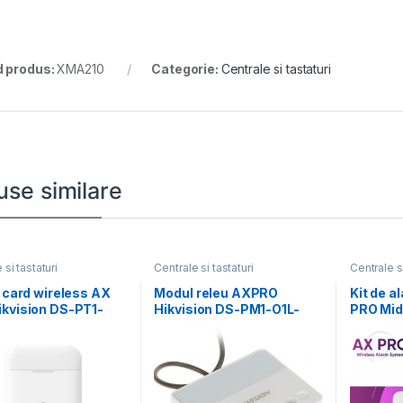
 produs:
XMA210
Categorie:
Centrale si tastaturi
use similare
 si tastaturi
Centrale si tastaturi
Centrale si
r card wireless AX
Modul releu AXPRO
Kit de a
ikvision DS-PT1-
Hikvision DS-PM1-O1L-
PRO Mid
; 868MHz two-way
WE, 1 x NO/NC (0~36 V
PWA96-K