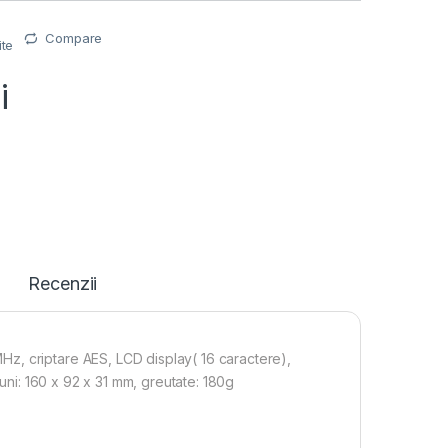
Compare
ite
i
Recenzii
z, criptare AES, LCD display( 16 caractere),
iuni: 160 x 92 x 31 mm, greutate: 180g