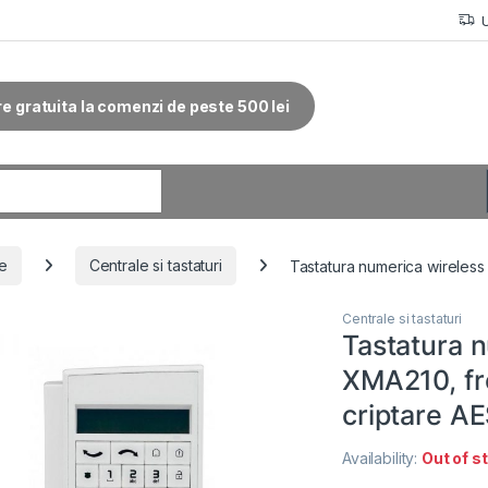
re gratuita la comenzi de peste 500 lei
r:
ie
Centrale si tastaturi
Tastatura numerica wireles
Centrale si tastaturi
Tastatura 
XMA210, fr
criptare AE
Availability:
Out of s