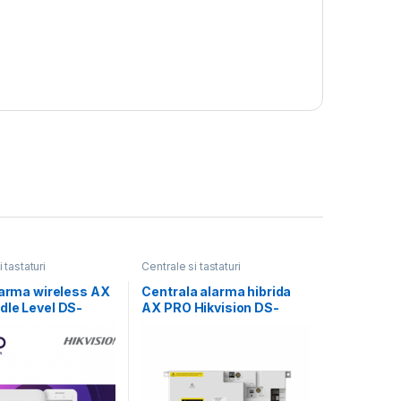
 tastaturi
Centrale si tastaturi
larma wireless AX
Centrala alarma hibrida
dle Level DS-
AX PRO Hikvision DS-
it2-WE contine:
PA502-96, EN50131
GRADE 2,