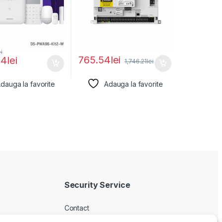
ei
765.54
lei
14
lei
1,746.21
lei
dauga la favorite
Adauga la favorite
Security Service
Contact
Despre noi