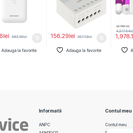
4,517.64
l
76
lei
156.29
lei
1,978.
483.18
lei
357.13
lei
Adauga la favorite
Adauga la favorite
A
Informatii
Contul meu
ANPC
Contul meu
ASNPDCP
Comenzi