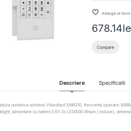
Adauga la favor
678.14
le
Compare
Descriere
Specificatii
tatura numerica wireless Videofied XMA210, frecventa operare: 868MH
klight, alimentare cu baterii 3,6V 3x LS14500 lithium ( incluse), dimens