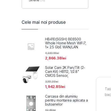
(11)
Cele mai noi produse
HB410(SGSH) BE6500
Whole Home Mesh WiFi7,
1× 2.5 GbE WAN/LAN
4,583.18
lei
2,866.38
lei
Solar Cam 2K Pan/Tilt (2-
Cam Kit) HB112, 1/2.8"
CMOS Sensor,
3,151.25
lei
1,942.85
lei
Tas
bac
Carcasa din aluminiu
pentru montarea aplicata a
butoanelor
42.85
lei