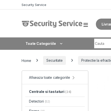
Skip to navigation
Skip to content
Security Service
Livra
Search fo
Toate Categoriile
Home
Securitate
Protectie la efract
Afiseaza toate categoriile
Centrale si tastaturi
(24)
Detectori
(52)
Sirene