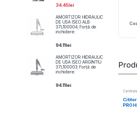
34.45
lei
AMORTIZOR HIDRAULIC
DE USA ISEO ALB
Cod
37L100004; Forță de
inchidere:
94.11
lei
AMORTIZOR HIDRAULIC
DE USA ISEO ARGINTIU
Prod
37L100003; Forță de
inchidere:
94.11
lei
Centrale
Citito
PRO H
WE(B)
Tri-