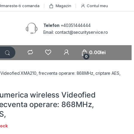
Urmareste-ti comanda
Magazin
Contul meu
Telefon
+40351444444
Email: contact@securityservice.ro
0.00
lei
0
s Videofied XMA210, frecventa operare: 868MHz, criptare AES,
numerica wireless Videofied
ecventa operare: 868MHz,
S,
tock