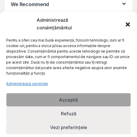
We Recommend
Administrează
My Account
consimțământul
Customer Care
Pentru a oferi cea mai bună experiență, folosim tehnologii, cum ar fi
cookie-uri, pentru a stoca și/sau accesa informațiile despre
dispozitive. Consimțământul pentru aceste tehnologii ne permite să
procesăm date, cum ar fi comportamentul de navigare sau ID-uri unice
About Us
pe acest site. Dacă nu îți dai consimțământul sau îți retragi
consimțământul dat poate avea afecte negative asupra unor anumite
funcționalități și funcții.
Administrează serviciile
Acceptă
Refuză
Vezi preferințele