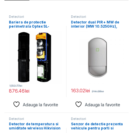
Detectori
Detectori
Bariera de protectie
Detector dual PIR + MW de
perimetrala Optex SL-
interior (MW 10.525GHz),
100TNR cu 1 canal, distanta
Grade
1,153.77
lei
163.02
lei
876.46
lei
214.28
lei
Adauga la favorite
Adauga la favorite
Detectori
Detectori
Detector de temperatura si
Senzor de detectie prezenta
umiditate wireless Hikvision
vehicule pentru porti si
DS-PDTPH-E-WE, seria
bariere, Optex