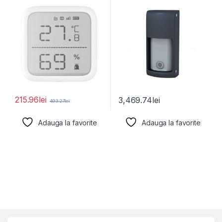
AXPRO,
215.96
lei
3,469.74
lei
493.27
lei
Adauga la favorite
Adauga la favorite