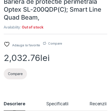
Bariera de protectie perimetrala
Optex SL-200QDP(C); Smart Line
Quad Beam,
Availability:
Out of stock
Compare
Adauga la favorite
2,032.76
lei
Compare
Descriere
Specificatii
Recenzii