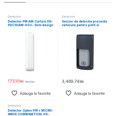
Detectori
Detectori
Detector PIR AM Curtain DS-
Senzor de detectie prezenta
PDC10AM-VG3 – Slim design
vehicule pentru porti si
for window
bariere, Optex
173.10
lei
3,469.74
lei
394.11
lei
Adauga la favorite
Adauga la favorite
Detectori
Detector Optex PIR + MICRO-
WAVE COMBINATION, HX-