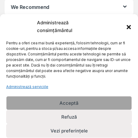
We Recommend
Administrează
My Account
consimțământul
Customer Care
Pentru a oferi cea mai bună experiență, folosim tehnologii, cum ar fi
cookie-uri, pentru a stoca și/sau accesa informațiile despre
dispozitive. Consimțământul pentru aceste tehnologii ne permite să
procesăm date, cum ar fi comportamentul de navigare sau ID-uri unice
About Us
pe acest site. Dacă nu îți dai consimțământul sau îți retragi
consimțământul dat poate avea afecte negative asupra unor anumite
funcționalități și funcții.
Administrează serviciile
Acceptă
Refuză
Vezi preferințele