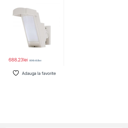
40DAM(C); detector de
exterior;
688.23
lei
896.63
lei
Adauga la favorite