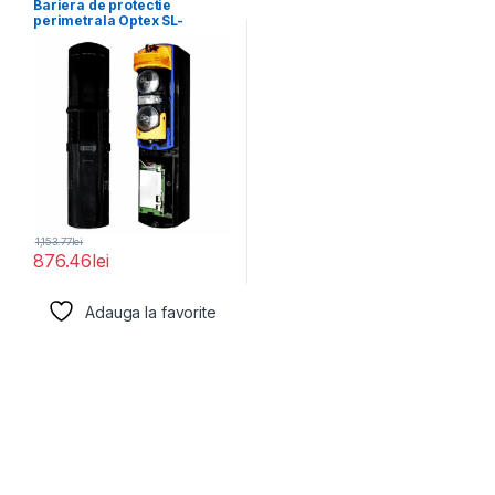
Bariera de protectie
perimetrala Optex SL-
100TNR cu 1 canal, distanta
1,153.77
lei
876.46
lei
Adauga la favorite