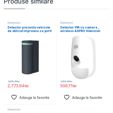
Produse similare
Detectori
Detectori
Detector prezenta vehicule
Detector PIR cu camera ,
de utilizat impreuna cu porti
wireless AXPRO Hikvision
automatizate sau
DS-PDPC12P-EG2-WE,
frecventa
3,374.78
lei
1,155.45
lei
2,773.94
lei
506.71
lei
Adauga la favorite
Adauga la favorite
Detectori