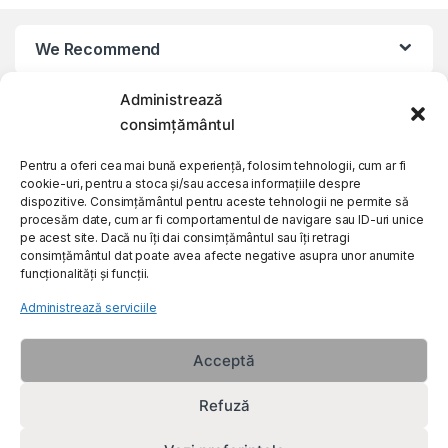
We Recommend
Administrează
My Account
consimțământul
Customer Care
Pentru a oferi cea mai bună experiență, folosim tehnologii, cum ar fi
cookie-uri, pentru a stoca și/sau accesa informațiile despre
dispozitive. Consimțământul pentru aceste tehnologii ne permite să
procesăm date, cum ar fi comportamentul de navigare sau ID-uri unice
About Us
pe acest site. Dacă nu îți dai consimțământul sau îți retragi
consimțământul dat poate avea afecte negative asupra unor anumite
funcționalități și funcții.
Administrează serviciile
Acceptă
Refuză