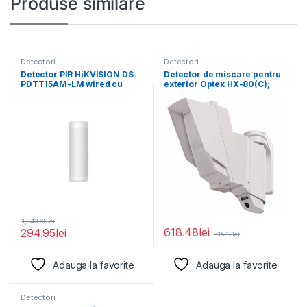
Produse similare
Detectori
Detectori
Detector PIR HiKVISION DS-
Detector de miscare pentru
PDTT15AM-LM wired cu
exterior Optex HX-80(C);
raza de detrectie
arie de acoperire
panoramica
1,243.69
lei
618.48
lei
294.95
lei
815.12
lei
Adauga la favorite
Adauga la favorite
Detectori