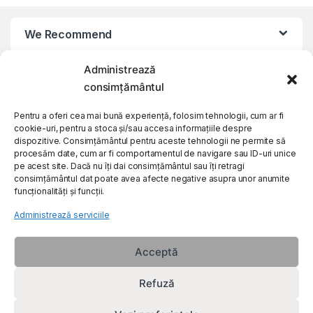
We Recommend
Administrează
My Account
consimțământul
Customer Care
Pentru a oferi cea mai bună experiență, folosim tehnologii, cum ar fi
cookie-uri, pentru a stoca și/sau accesa informațiile despre
dispozitive. Consimțământul pentru aceste tehnologii ne permite să
procesăm date, cum ar fi comportamentul de navigare sau ID-uri unice
About Us
pe acest site. Dacă nu îți dai consimțământul sau îți retragi
consimțământul dat poate avea afecte negative asupra unor anumite
funcționalități și funcții.
Administrează serviciile
Acceptă
Refuză