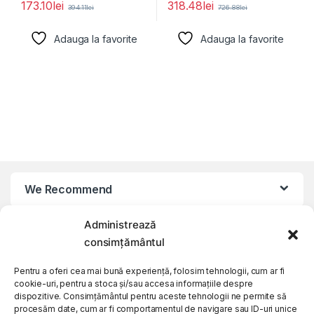
173.10
lei
318.48
lei
394.11
lei
726.88
lei
Adauga la favorite
Adauga la favorite
We Recommend
Administrează
My Account
consimțământul
Customer Care
Pentru a oferi cea mai bună experiență, folosim tehnologii, cum ar fi
cookie-uri, pentru a stoca și/sau accesa informațiile despre
dispozitive. Consimțământul pentru aceste tehnologii ne permite să
procesăm date, cum ar fi comportamentul de navigare sau ID-uri unice
About Us