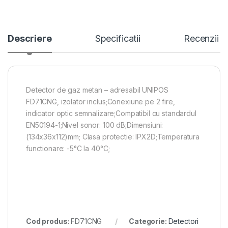
Descriere
Specificatii
Recenzii
Detector de gaz metan – adresabil UNIPOS
FD71CNG, izolator inclus;Conexiune pe 2 fire,
indicator optic semnalizare;Compatibil cu standardul
EN50194-1;Nivel sonor: 100 dB;Dimensiuni:
(134x36x112)mm; Clasa protectie: IPX2D;Temperatura
functionare: -5°С la 40°С;
Cod produs:
FD71CNG
Categorie:
Detectori