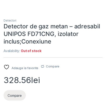
Detectori
Detector de gaz metan – adresabil
UNIPOS FD71CNG, izolator
inclus;Conexiune
Availability:
Out of stock
Compare
Adauga la favorite
328.56
lei
Compare