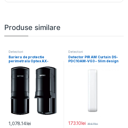
Produse similare
Detectori
Detectori
Bariera de protectie
Detector PIR AM Curtain DS-
perimetrala Optex AX-
PDC10AM-VG3 – Slim design
200TF(BE) cu 4 canale,
for window
distanta
173.10
lei
1,078.14
lei
394.11
lei