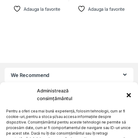
Adauga la favorite
Adauga la favorite
We Recommend
Administrează
My Account
consimțământul
Customer Care
Pentru a oferi cea mai bună experiență, folosim tehnologii, cum ar fi
cookie-uri, pentru a stoca și/sau accesa informațiile despre
dispozitive. Consimțământul pentru aceste tehnologii ne permite să
procesăm date, cum ar fi comportamentul de navigare sau ID-uri unice
About Us
pe acest site. Dacă nu îți dai consimțământul sau îți retragi