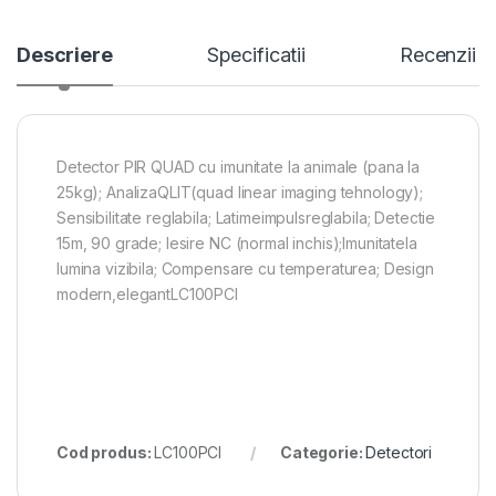
Descriere
Specificatii
Recenzii
Detector PIR QUAD cu imunitate la animale (pana la
25kg); AnalizaQLIT(quad linear imaging tehnology);
Sensibilitate reglabila; Latimeimpulsreglabila; Detectie
15m, 90 grade; Iesire NC (normal inchis);Imunitatela
lumina vizibila; Compensare cu temperaturea; Design
modern,elegantLC100PCI
Cod produs:
LC100PCI
Categorie:
Detectori