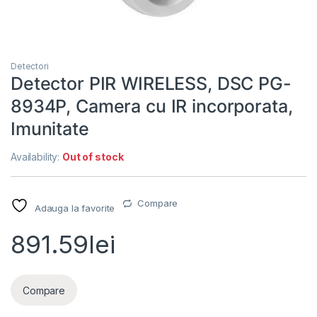
Detectori
Detector PIR WIRELESS, DSC PG-
8934P, Camera cu IR incorporata,
Imunitate
Availability:
Out of stock
Compare
Adauga la favorite
891.59
lei
Compare