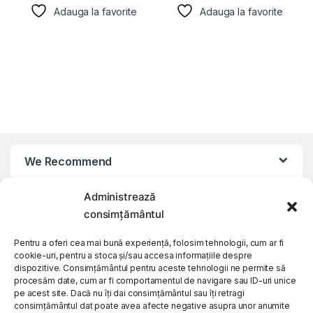
Adauga la favorite
Adauga la favorite
We Recommend
Administrează
My Account
consimțământul
Customer Care
Pentru a oferi cea mai bună experiență, folosim tehnologii, cum ar fi
cookie-uri, pentru a stoca și/sau accesa informațiile despre
dispozitive. Consimțământul pentru aceste tehnologii ne permite să
procesăm date, cum ar fi comportamentul de navigare sau ID-uri unice
About Us
pe acest site. Dacă nu îți dai consimțământul sau îți retragi
consimțământul dat poate avea afecte negative asupra unor anumite