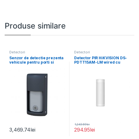
Produse similare
Detectori
Detectori
Senzor de detectie prezenta
Detector PIR HiKVISION DS-
vehicule pentru porti si
PDTT15AM-LM wired cu
bariere, Optex
raza de detrectie
panoramica
1,243.69
lei
3,469.74
lei
294.95
lei