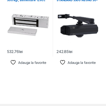
500 kgf, alimentare 12Vcc
STANDARD 3500 NEGRU 30-
sau 24Vc, contact
3500-0001-55-01
532.76
lei
242.85
lei
Adauga la favorite
Adauga la favorite