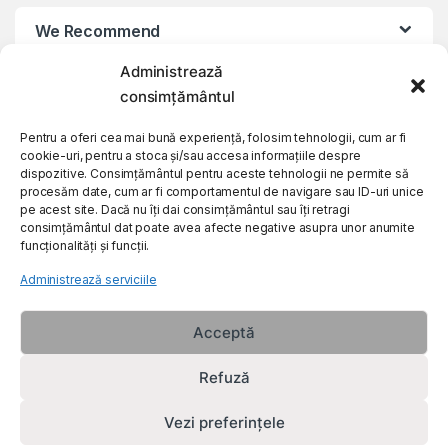
We Recommend
Administrează
My Account
consimțământul
Pentru a oferi cea mai bună experiență, folosim tehnologii, cum ar fi
Customer Care
cookie-uri, pentru a stoca și/sau accesa informațiile despre
dispozitive. Consimțământul pentru aceste tehnologii ne permite să
procesăm date, cum ar fi comportamentul de navigare sau ID-uri unice
About Us
pe acest site. Dacă nu îți dai consimțământul sau îți retragi
consimțământul dat poate avea afecte negative asupra unor anumite
funcționalități și funcții.
Administrează serviciile
Acceptă
Refuză
Vezi preferințele