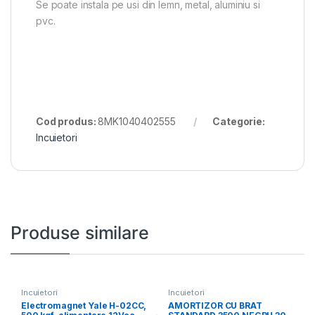
Se poate instala pe usi din lemn, metal, aluminiu si
pvc.
Cod produs:
8MK1040402555
Categorie:
Incuietori
Produse similare
Incuietori
Incuietori
Electromagnet Yale H-02CC,
AMORTIZOR CU BRAT